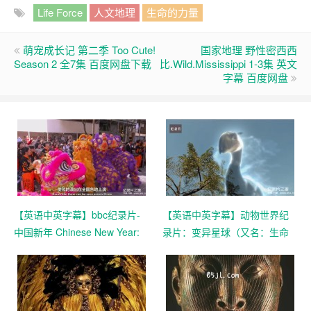
Life Force
人文地理
生命的力量
萌宠成长记 第二季 Too Cute!
国家地理 野性密西西
Season 2 全7集 百度网盘下载
比.Wild.Mississippi 1-3集 英文
字幕 百度网盘
【英语中英字幕】bbc纪录片-
【英语中英字幕】动物世界纪
中国新年 Chinese New Year:
录片：变异星球（又名：生命
The Biggest Celebration on
的力量） The Mutant Planet
Earth (2016)全3集 高清720P
全6集（2010） 超清1080P下
下载
载