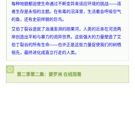
每种地貌都迫使生命通过不断变异来适应环境的挑战——适
者生存是永恒的主题。在有毒的沼泽里，生活着会呼吸空气
的鱼，还有史前样貌的巨鸟。
艾伯丁裂谷造就了汹涌澎湃的刚果河，人类的近亲在河流两
岸创造出平和与暴力的迥异世界。这些强大的力量塑造了艾
伯丁裂谷的所有生命——也许正是这些力量促使我们的树栖
祖先，最终进化成直立行走的人类。
第二季第二集：婆罗洲 在线观看