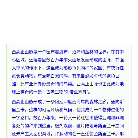
西高止山脉是一个密布着瀑布、沼泽和丛林的世界。在其中
心区域，坐落着因数百万年前火山喷发而形成的山脉，在强
大季风的作用下，这里成为形形色色物种的家园：有夜行性
灵长类动物，有爱吃白蚁的熊，有来自恐龙时代的紫色巨
蛙，还有亚洲外形最奇特的鸟类。西高止山脉也由此成为地
球上神奇的一景，古老生物的“诺亚方舟”。
西高止山脉形成了一条绵延印度西海岸的森林走廊，通向斯
里兰卡。这样的地理环境和气候，使其成为一个物种进化的
十字路口。数百万年来，一轮又一轮迁徙潮使得亚洲和非洲
各处的物种来到这里。很久以前，这片陆地与斯里兰卡之间
还未产生大面积海域，许多动物会一直迁徙至斯里兰卡。那