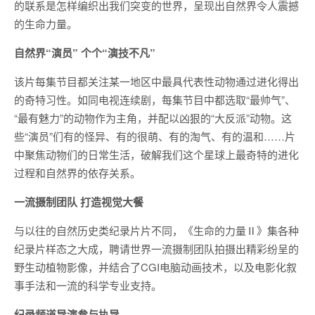
的联系是怎样编织出我们突变的世界，呈现出自然界令人震撼
的生命力量。
自然界“演员” 个个“演技不凡”
该片每集节目都关注某一地区中最具代表性动物通过进化得出
的奇特习性。如同电视连续剧，每集节目中都选取“最帅气”、
“最有魅力”的动物作为主角，并配以凶狠的“大反派”动物。这
些“演员”们有的怪异、有的很萌、有的淘气、有的温和……片
中聚焦动物们的日常生活，破解我们这个星球上最奇特的进化
过程和自然界的依存关系。
一流摄制团队 打造视觉大餐
与以往的自然历史类纪录片片不同，《生命的力量Ⅱ》集各种
纪录片样态之大成，聘请世界一流摄制团队拍摄出精彩纷呈的
野生动植物影像，并结合了CGI电脑动画技术，以及电影化叙
事手法和一流的科学专业支持。
纪录频道导演参与执导