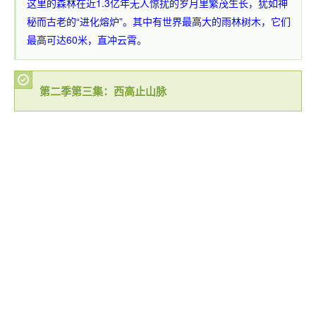
这里的森林在近1.3亿年无人惊扰的岁月里繁茂生长，犹如神
秘而古老的“进化熔炉”。其中有世界最高大的雨林树木，它们
最高可达60米，直冲云霄。
第二季第三集：西高止山脉