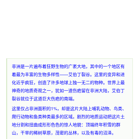
非洲是一片遍布着狂野生物的广袤大地，其中的一个地区有
着最为丰富的生物多样性——艾伯丁裂谷。这里的变异和进
化近乎疯狂，创造了许多地球上独一无二的物种。世界上最
神奇的地质奇观之一，犹如一道伤疤留在非洲大陆，艾伯丁
裂谷就位于这道巨大伤疤的南端。
这里仅占非洲面积的1%，却是这片大陆上哺乳动物、鸟类、
爬行动物和鱼类种类最多的区域。剧烈的地质运动把这片土
地分割和扭曲成形形色色的惊人地貌：顶端终年积雪的群
山，干旱的稀树草原，茂密的丛林，以及有毒的沼泽。