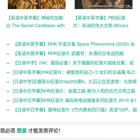
【英语中英字幕】神秘的加勒
【英语中英字幕】PBS纪录
比 The Secret Caribbean with
片：非洲的伟大文明 Africa’s
Trevor McDonald (2009)全3集
Great Civilizations (2017) 全6
高清720P下载
集 高清720P下载
【英语中英字幕】NHK 宇宙天象 Space Phenomena (2020) 全
2集 高清1080P
【英语中英字幕】NHK纪录片 武藏号：失落的日本战列舰
Unsinkable: Japan’s Lost Battleship (2019) 全1集 超清1080P
【日语中字】nhk：猫奴必备！关于撸猫的纪录片超级合集：岩
合光昭的猫步走世界 84集
[日语中英字幕]nhk纪录片：被贩卖的自己~少女们的企画展 私た
ちは買われた―少女たちの企画展― (2017) 全1集
[日语中字]豆瓣高分纪录片top250第9，久石让在武道馆：与宫崎
骏动画一同走过的25年【2008】，720P
[日语中日字幕]NHK纪录片：金属之路-鲜为人知的古代文明之路
全1集 超清1080P
[日语中日字幕]NHK纪录片 福岛核电站报废系列纪录片 2019 全1
集
【日语中日字幕】猫咪纪录片《竹内熏和四只猫》高清720P，超
级可爱超级治愈
您必须
登录
才能发表评论！