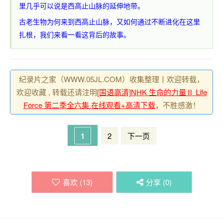
里几乎可以说是西高止山脉的延伸地带。
古老生物为何来到西高止山脉，又如何通过不断进化在这里
扎根，我们来看一看这背后的故事。
纪录片之家（WWW.05JL.COM）收集整理丨欢迎转载，
欢迎收藏 , 转载还请注明
[国语高清]NHK 生命的力量Ⅱ Life
Force 第二季全六集 在线观看+高清下载
，不胜感激！
1
2
下一页
喜欢 (
13
)
分享 (
0
)