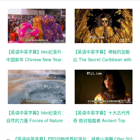
【英语中英字幕】bbc纪录片-
【英语中英字幕】神秘的加勒
中国新年 Chinese New Year:
比 The Secret Caribbean with
The Biggest Celebration on
Trevor McDonald (2009)全3集
Earth (2016)全3集 高清720P
高清720P下载
下载
【英语中英字幕】bbc纪录片：
【英语中英字幕】十大古代传
自然的力量 Forces of Nature
奇 绝对独裁者 Ancient Top
with Brian Cox (2016) 全4集
10：Total Dictators 全1集 高清
超清1080P下载
720P下载
【英语中英字幕】PBS动物世界纪录片：拯救小海獭 Otter 501