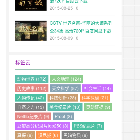
清720P 百度云下载
2015-08-25
0
CCTV 世界名画-华丽的大师系列
全34集 高清720P 百度网盘下载
2015-08-09
0
标签云
动物世界 (172)
人文地理 (124)
历史故事 (112)
天文科学 (87)
社会生活 (44)
人物传记 (42)
科技创新 (28)
科学探秘 (21)
自然之力 (13)
美食纪录片 (10)
灵动证据 (9)
Netflix纪录片 (9)
Proof (8)
豆瓣高分纪录片top250 (8)
PBS纪录片 (7)
真探 (6)
汉尼拔 (6)
黑暗物质 (6)