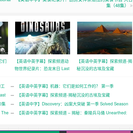
集（48集）
它们
【英语中英字幕】探索频道动
【英语中英字幕】探索频道-揭
物世界纪录片：恐龙末日 Last
秘沉没的古埃及宝藏
k 1-
Day of the Dinosaurs (2010)
Unearthed – Egypt’s Sunken
全1集 超清1080P
Treasures 全1集超清1080p
的工
【英语中英字幕】机器：它们是如何工作的？ 第一季
6集 高
st
Machines: How They Work 1-6集 高清720P下载
【英语中英字幕】探索频道-揭秘沉没的古埃及宝藏
0集
Unearthed – Egypt’s Sunken Treasures 全1集超清1080p
【英语中字】Discovery：凶案大突破 第一季 Solved Season
 The
1 (2008) 全13集 完整版
【英语中英字幕】探索频道 – 揭秘：秦陵兵马俑 Unearthed:
Treasures of the Terracotta Army (2017) 全1集 高清720P