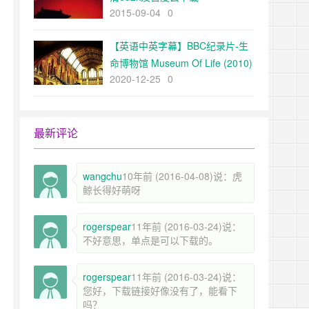
2015-09-04
0
【英语中英字幕】BBC纪录片-生
命博物馆 Museum Of Life (2010)
2020-12-25
0
全1集 高清720P
最新评论
wangchu
10年前 (2016-04-08)说：虎
鲸长得好萌呀
rogerspear
11年前 (2016-03-24)说：
不好意思，单点是可以下载的。
rogerspear
11年前 (2016-03-24)说：
您好，下载链接好像没有了，能看下
吗？