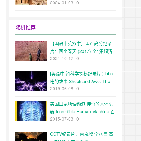
2024-01-03
0
The Ancient World超清1080p下
载
随机推荐
【国语中英双字】国产高分纪录
片：四个春天 (2017) 全1集超清
2021-10-17
0
1080P
[英语中字]科学探秘纪录片：bbc-
电的故事 Shock and Awe: The
2019-06-08
0
Story of Electricity (2011) 全3集
1080P
美国国家地理频道 神奇的人体机
器 Incredible Human Machine 百
2015-07-03
0
度网盘
CCTV纪录片：南京城 全八集 高