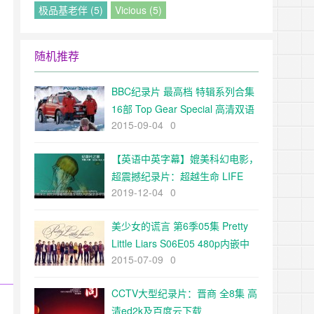
极品基老伴 (5)
Vicious (5)
随机推荐
BBC纪录片 最高档 特辑系列合集
16部 Top Gear Special 高清双语
2015-09-04
0
字幕ed2k下载
【英语中英字幕】媲美科幻电影，
超震撼纪录片：超越生命 LIFE
2019-12-04
0
BEYOND 全1集 高清720P
美少女的谎言 第6季05集 Pretty
Little Liars S06E05 480p内嵌中
2015-07-09
0
文字幕（伊甸园字幕组）
CCTV大型纪录片：晋商 全8集 高
清ed2k及百度云下载