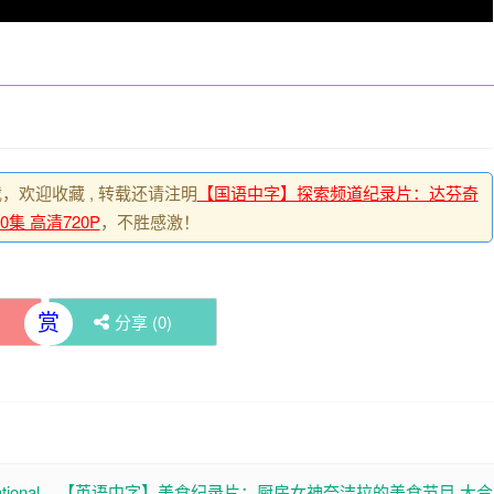
载，欢迎收藏 , 转载还请注明
【国语中字】探索频道纪录片：达芬奇
集 高清720P
，不胜感激！
赏
分享 (
0
)
nal
【英语中字】美食纪录片：厨房女神奈洁拉的美食节目 大合