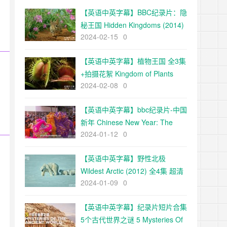
【英语中英字幕】BBC纪录片：隐
秘王国 Hidden Kingdoms (2014)
2024-02-15
0
全3集+电影版 Hidden
Kingdoms+小巨人 1080p下载
【英语中英字幕】植物王国 全3集
+拍摄花絮 Kingdom of Plants
2024-02-08
0
with David Attenborough 高清
720P下载
【英语中英字幕】bbc纪录片-中国
新年 Chinese New Year: The
2024-01-12
0
Biggest Celebration on Earth
(2016)全3集 高清720P下载
【英语中英字幕】野性北极
Wildest Arctic (2012) 全4集 超清
2024-01-09
0
720P下载
【英语中英字幕】纪录片短片合集
5个古代世界之谜 5 Mysteries Of