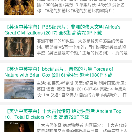
播: 2009(英国) 集数: 3 单集片长: 45分钟 资源名
称：神秘的加勒比 神秘的加勒比内容简介：
片中特雷弗·麦克唐纳将带我们进入神秘的加勒
比，参观世界上独特、美丽的岛屿和当地的民俗风
【英语中英字幕】PBS纪录片：非洲的伟大文明 Africa’s
情。 每集将有不同的三个地方： 内克尔
Great Civilizations (2017) 全6集 高清720P下载
岛，古巴，特立尼达； 牙买加，穆沙岛，巴
巴多斯； 安提……
继续阅读 »
非洲在我们的印象里，大多是贫穷与落后的代名
词。我记得b站有一个系列，专门讲非洲奥德彪的
事迹（奥德彪是每个短片主角的代名词），真的是
非常贫穷，一辆单车拉几百斤香蕉，一辆破旧不堪
的大卡车行驶30公里的泥泞路，要几十个小时。
【英语中英字幕】bbc纪录片：自然的力量 Forces of
反正就是非常落后，但是，任何存在都是合理的。
Nature with Brian Cox (2016) 全4集 超清1080P下载
非洲也有着伟大的文明，一起来看看吧。 类型: 纪
录片 / 历史 制片国家/地区: 美国 语言: 英……
继续
主演: 布莱恩·考克斯 类型: 纪录片 制片国家/地区:
阅读 »
英国 语言: 英语 首播: 2016-07-04 集数: 4 单集片
长: 1hr 又名: 自然伟力 自然的力量 内容简介： 在
BBC第一套的第一个系列节目中，布莱恩·考克斯
教授将带领观众进行一次地球之旅，解释地球惊人
【英语中英字幕】十大古代传奇 绝对独裁者 Ancient Top
美丽背后的奥秘。 在环绕太阳系和宇宙的边缘旅
10：Total Dictators 全1集 高清720P下载
行之后，布莱恩将带观众回到地球，揭开让我
们……
继续阅读 »
十大古代传奇 绝对独裁者 内容简介： 十大古代传
奇是部聪明又有趣的倒数排名节目，将会展现上古