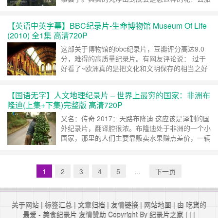
游的话，有什么特别的景观呢？看过本纪录片，可
能会对你有所启发。 制片国家/地区: 中国大陆 语
【英语中英字幕】BBC纪录片-生命博物馆 Museum Of Life
言: 汉语普通话 首播: 2019-06-08(中国大陆) 季数:
(2010) 全1集 高清720P
1 集数: 2 单集片长: 45分钟 内容简介： 介绍梵净
山的早晚……
继续阅读 »
这部关于博物馆的bbc纪录片，豆瓣评分高达9.0
分，难得的高质量纪录片。有网友评论说： 过于
好看了~欧洲真的是把文化和文明保存的相当之好
的地方。若中国也能多花力气保护文化遗产，一定
会比欧洲的更绚烂。可惜可惜啊。 类型: 纪录片
【国语无字】人文地理纪录片 – 世界上最穷的国家：非洲布
制片国家/地区: 英国 语言: 英语 首播: 2010-03-18
隆迪(上集+下集)完整版 高清720P
集数: 6 单集片长: 60分钟 又名: BBC 生命博物馆
……
继续阅读 »
又名：传奇 2017：天路布隆迪 这应该是译制的国
外纪录片，翻译腔很浓。布隆迪处于非洲的一个小
国家，那里的人们主要靠贩卖水果赚点差价，一辆
自行车就算得上是豪华运输工具。他们的运输生活
真的感觉是有命在换钱。自行车的时速能达到60
公里每小时。下陡坡的过程中根本不敢捏刹车。因
1
2
3
4
5
...
下一页
为摩擦可能导致爆胎。 布隆迪共和国（The
Republic of Burundi），简……
继续阅读 »
关于网站
|
标签汇总
|
文章归档
|
友情链接
|
网站地图
| 由 吃货的
最爱 -
美食纪录片
友情赞助 Copyright By
纪录片之家
|
|
|