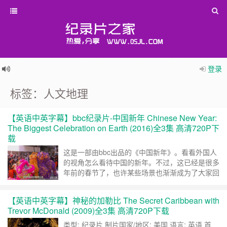
登录
标签：人文地理
【英语中英字幕】bbc纪录片-中国新年 Chinese New Year:
The Biggest Celebration on Earth (2016)全3集 高清720P下
载
这是一部由bbc出品的《中国新年》。看看外国人
的视角怎么看待中国的新年。不过，这已经是很多
年前的春节了，也许某些场景也渐渐成为了大家回
忆中的画面了吧。 导演: Bill Locke 主演: 凯特·亨
布尔 / Ant Anstead / 陆思敬 / David Myers / 西·金
【英语中英字幕】神秘的加勒比 The Secret Caribbean with
类型: 纪录片 制片国家/地区: 英国 语言: 英语 首
Trevor McDonald (2009)全3集 高清720P下载
播: 2016-02……
继续阅读 »
类型: 纪录片 制片国家/地区: 美国 语言: 英语 首