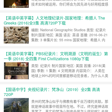
技术如何被运用，你们将会为其先进与好用程度感
到惊奇。 绝对独裁者 Total Dictators 古代世界，
曾由无情独裁者所统治，肆无忌惮的暴行是例行公
【英语中英字幕】人文地理纪录片-国家地理：希腊人 The
事，有过大规模的屠杀，全都只为了绝对权力，本
Greeks (2016)全3集 高清720P下载
集的十大古代排名是古代世界的绝对独裁者。 微
博@纪录片之家字幕组 本集介……
继续阅读 »
编剧: National Geographic Studios 类型: 纪录片
制片国家/地区: 美国 语言: 英语 首播: 2016-06-21
集数: 3 单集片长: 55 mins 国家地理：希腊人 内
容简介： 他们是诞生于白色岩石和蓝色海洋的非
凡民族。 他们发明了民主，提炼了逻辑和理性，
【英语中英字幕】PBS纪录片：文明溯源（文明的诞生）第
创作了戏剧来探索灵魂的最深处，并在体育和艺术
一季 (2018) 全四集 First Civilizations 1080p下载
中捕捉到人类形态的完……
继续阅读 »
类型: 纪录片 制片国家/地区: 美国 首播: 2018(美
国) 季数: 1 集数: 4 文明溯源 内容简介： 人类在
地球上99%的时间里都是移动觅食者，为什么人类
要走上文明之路呢? 他们是如何创造村庄、城镇、
城市和国家，并为现代世界绘制蓝图的? 这个系列
【国语中字】央视纪录片：梵净山（2019）全2集 高清
确定了文明的四个基石——战争、宗教、城市和贸
720P
易——并在不同地点的背景下分别进行了探索。
摄制组穿越全球……
继续阅读 »
贵州的梵净山似乎与佛教有着千丝万缕的关联。那
就是神话故事中观音所在地。不过，终究是神话故
事罢了。真实的梵净山到底会是怎么样的呢？去旅