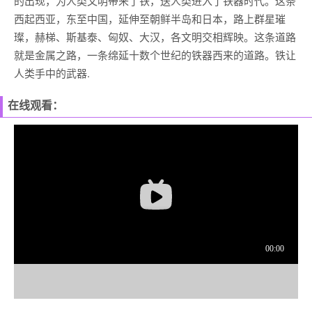
的出现，为人类文明带来了铁，送人类进入了铁器时代。这条
西起西亚，东至中国，延伸至朝鲜半岛和日本，路上群星璀
璨，赫梯、斯基泰、匈奴、大汉，各文明交相辉映。这条道路
就是金属之路，一条绵延十数个世纪的铁器西来的道路。铁让
人类手中的武器.
在线观看：