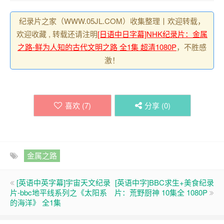
纪录片之家（WWW.05JL.COM）收集整理丨欢迎转载，
欢迎收藏 , 转载还请注明
[日语中日字幕]NHK纪录片：金属
之路-鲜为人知的古代文明之路 全1集 超清1080P
，不胜感
激！
喜欢 (
7
)
分享 (
0
)
金属之路
[英语中英字幕]宇宙天文纪录
[英语中字]BBC求生+美食纪录
片-bbc地平线系列之《太阳系
片：荒野厨神 10集全 1080P
的海洋》 全1集