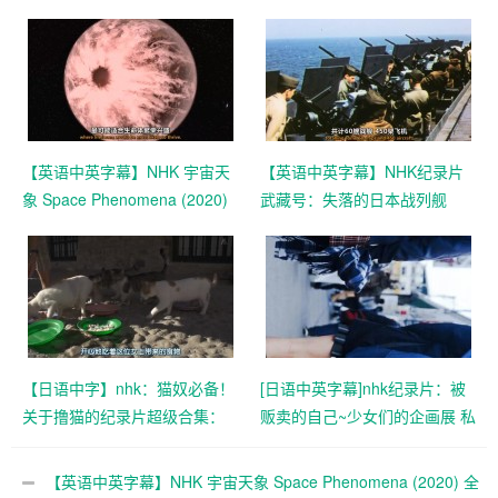
【英语中英字幕】NHK 宇宙天
【英语中英字幕】NHK纪录片
象 Space Phenomena (2020)
武藏号：失落的日本战列舰
全2集 高清1080P
Unsinkable: Japan’s Lost
Battleship (2019) 全1集 超清
1080P
【日语中字】nhk：猫奴必备！
[日语中英字幕]nhk纪录片：被
关于撸猫的纪录片超级合集：
贩卖的自己~少女们的企画展 私
岩合光昭的猫步走世界 84集
たちは買われた―少女たちの
企画展― (2017) 全1集
【英语中英字幕】NHK 宇宙天象 Space Phenomena (2020) 全