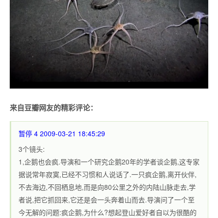
来自豆瓣网友的精彩评论：
暂停 4 2009-03-21 18:45:29
3个镜头:
1,企鹅也会疯.导演和一个研究企鹅20年的学者谈企鹅,这专家
据说常年寂寞,已经不习惯和人说话了.一只疯企鹅,离开伙伴,
不去海边,不回栖息地,而是向80公里之外的内陆山脉走去,学
者说,把它抓回来,它还是会一头奔着山而去.导演问了一个至
今无解的问题:疯企鹅,为什么?想起登山爱好者自以为很酷的