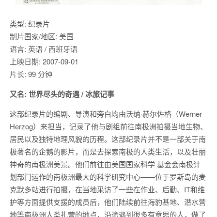
类型: 纪录片
制片国家/地区: 美国
语言: 英语 / 西班牙语
上映日期: 2007-09-01
片长: 99 分钟
又名: 世界尽头的奇遇 / 冰旅记事
这部纪录片的编剧、导演和旁白均由沃纳·赫尔佐格（Werner
Herzog）来担当，记录了他与剧组前往南极洲拍摄当地生物、
居民以及独特地理风貌的历程。这部纪录片并不是一部关于南
极著名的企鹅的影片，而是去探索南极的人类生活，以及壮丽
神奇的南极洲美景。他们前往由美国国家科学 基金会南极计
划部门运作的南极洲最大的科学研究中心——位于罗斯岛的麦
克默多站进行拍摄，在当地采访了一些在作业、后勤、IT和维
护等方面提供支援的成员后，他们陆续前往海豹基地、潜水营
地等南极洲人类扎营的地点，沿途遇到很多有意思的人，做了