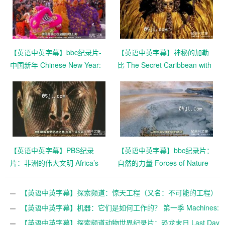
【英语中英字幕】bbc纪录片-
【英语中英字幕】神秘的加勒
中国新年 Chinese New Year:
比 The Secret Caribbean with
The Biggest Celebration on
Trevor McDonald (2009)全3集
Earth (2016)全3集 高清720P
高清720P下载
下载
【英语中英字幕】PBS纪录
【英语中英字幕】bbc纪录片：
片：非洲的伟大文明 Africa’s
自然的力量 Forces of Nature
Great Civilizations (2017) 全6
with Brian Cox (2016) 全4集
集 高清720P下载
超清1080P下载
【英语中英字幕】探索频道：惊天工程（又名：不可能的工程）
第一季 Impossible Engineering Season 1 (2015) 全6集 高清720P
【英语中英字幕】机器：它们是如何工作的？ 第一季 Machines:
下载
How They Work 1-6集 高清720P下载
【英语中英字幕】探索频道动物世界纪录片：恐龙末日 Last Day