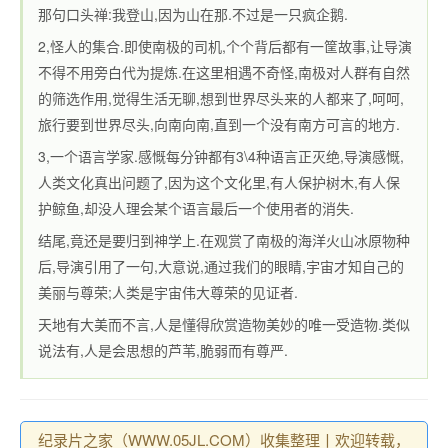
那句口头禅:我登山,因为山在那.不过是一只疯企鹅.
2,怪人的集合.即使南极的司机,个个背后都有一筐故事,让导演
不得不用旁白代为提炼.在这里相遇不奇怪,南极对人群有自然
的筛选作用,觉得生活无聊,想到世界尽头来的人都来了,呵呵,
旅行要到世界尽头,向南向南,直到一个没有南方可言的地方.
3,一个语言学家.感慨每分钟都有3\4种语言正灭绝,导演感慨,
人类文化真出问题了,因为这个文化里,有人保护树木,有人保
护鲸鱼,却没人理会某个语言最后一个使用者的消失.
结尾,竟还是要归到神学上.在观赏了南极的海洋火山冰原物种
后,导演引用了一句,大意说,通过我们的眼睛,宇宙才知自己的
美丽与尊荣;人类是宇宙伟大尊荣的见证者.
天地有大美而不言,人是懂得欣赏造物美妙的唯一受造物.类似
说法有,人是会思想的芦苇,脆弱而有尊严.
纪录片之家（WWW.05JL.COM）收集整理丨欢迎转载，