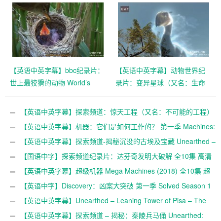
版 Hidden Kingdoms+小巨人
1080p下载
【英语中英字幕】bbc纪录片：
【英语中英字幕】动物世界纪
世上最狡猾的动物 World’s
录片：变异星球（又名：生命
Sneakiest Animals (2015) 全3
的力量） The Mutant Planet
集 超清1080P下载
全6集（2010） 超清1080P下
【英语中英字幕】探索频道：惊天工程（又名：不可能的工程）
载
第一季 Impossible Engineering Season 1 (2015) 全6集 高清720P
【英语中英字幕】机器：它们是如何工作的？ 第一季 Machines:
下载
How They Work 1-6集 高清720P下载
【英语中英字幕】探索频道-揭秘沉没的古埃及宝藏 Unearthed –
Egypt’s Sunken Treasures 全1集超清1080p
【国语中字】探索频道纪录片：达芬奇发明大破解 全10集 高清
720P
【英语中英字幕】超级机器 Mega Machines (2018) 全10集 超
清1080P
【英语中字】Discovery：凶案大突破 第一季 Solved Season 1
(2008) 全13集 完整版
【英语中英字幕】Unearthed – Leaning Tower of Pisa – The
New Mystery 揭秘比萨斜塔的新谜团 全1集 超清1080P
【英语中英字幕】探索频道 – 揭秘：秦陵兵马俑 Unearthed: