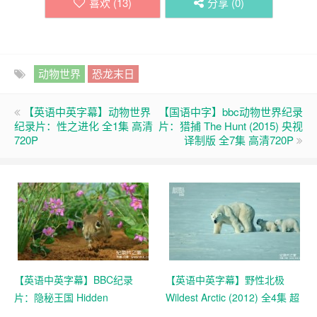
喜欢 (
13
)
分享 (
0
)
动物世界
恐龙末日
【英语中英字幕】动物世界
【国语中字】bbc动物世界纪录
纪录片：性之进化 全1集 高清
片：猎捕 The Hunt (2015) 央视
720P
译制版 全7集 高清720P
【英语中英字幕】BBC纪录
【英语中英字幕】野性北极
片：隐秘王国 Hidden
Wildest Arctic (2012) 全4集 超
Kingdoms (2014) 全3集+电影
清720P下载