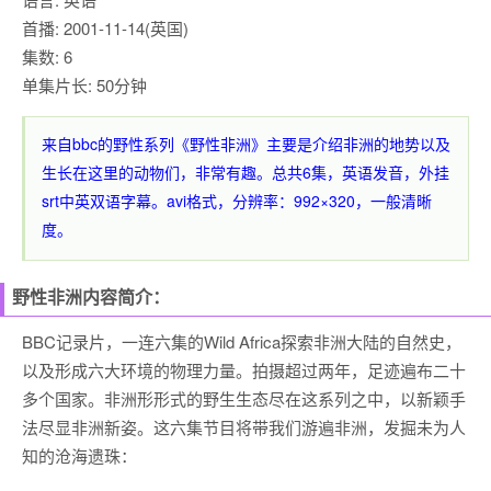
首播: 2001-11-14(英国)
集数: 6
单集片长: 50分钟
来自bbc的野性系列《野性非洲》主要是介绍非洲的地势以及
生长在这里的动物们，非常有趣。总共6集，英语发音，外挂
srt中英双语字幕。avi格式，分辨率：992×320，一般清晰
度。
野性非洲内容简介：
BBC记录片，一连六集的Wild Africa探索非洲大陆的自然史，
以及形成六大环境的物理力量。拍摄超过两年，足迹遍布二十
多个国家。非洲形形式的野生生态尽在这系列之中，以新颖手
法尽显非洲新姿。这六集节目将带我们游遍非洲，发掘未为人
知的沧海遗珠：