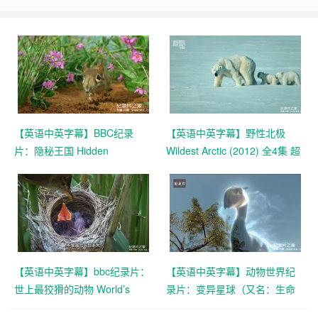
【英语中英字幕】BBC纪录
【英语中英字幕】野性北极
片：隐秘王国 Hidden
Wildest Arctic (2012) 全4集 超
Kingdoms (2014) 全3集+电影
清720P下载
版 Hidden Kingdoms+小巨人
1080p下载
【英语中英字幕】bbc纪录片：
【英语中英字幕】动物世界纪
世上最狡猾的动物 World’s
录片：变异星球（又名：生命
Sneakiest Animals (2015) 全3
的力量） The Mutant Planet