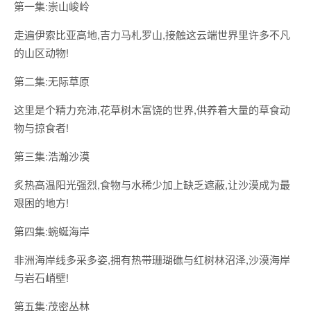
第一集:崇山峻岭
走遍伊索比亚高地,吉力马札罗山,接触这云端世界里许多不凡
的山区动物!
第二集:无际草原
这里是个精力充沛,花草树木富饶的世界,供养着大量的草食动
物与掠食者!
第三集:浩瀚沙漠
炙热高温阳光强烈,食物与水稀少加上缺乏遮蔽,让沙漠成为最
艰困的地方!
第四集:蜿蜒海岸
非洲海岸线多采多姿,拥有热带珊瑚礁与红树林沼泽,沙漠海岸
与岩石峭壁!
第五集:茂密丛林