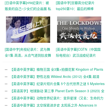
[日语中英字幕]nhk纪录片：被
[国语中字]豆瓣高分纪录片
贩卖的自己~少女们的企画展 私
top250第10：最后的棒棒
たちは買われた―少女たちの
(2016) 全13集 高清
企画展― (2017) 全1集
[国语中字]央视纪录片：武与舞
[英语中英字幕]CGTN（中国国
全1集 高清，从合气道到肚皮舞
际电视台）武汉战疫纪录片
的故事
《The lockdown- One month
in Wuhan 2020》全1集 高清
【英语中英字幕】植物王国 全3集+拍摄花絮 Kingdom of Plants
with David Attenborough 高清720P下载
【英语中英字幕】野性北极 Wildest Arctic (2012) 全4集 超清
720P下载
【英语中英字幕】纪录片短片合集 5个古代世界之谜 5 Mysteries
Of The Ancient World超清1080p下载
【英语英字】地球脉动 第三季 Planet Earth Season 3 (2023) 全
8集 外挂srt英文字幕 4K超清画质下载
【英语中英字幕】动物世界纪录片：变异星球（又名：生命的力
量） The Mutant Planet 全6集（2010） 超清1080P下载
【英语中英字幕】太空探索进步史 太阳系之外 Advances in