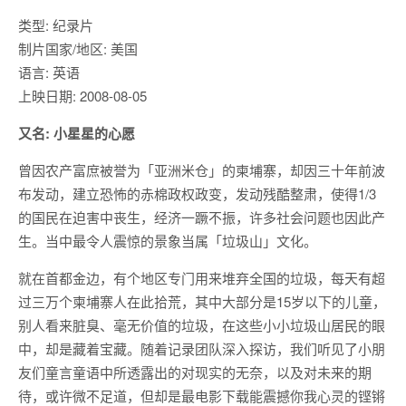
类型: 纪录片
制片国家/地区: 美国
语言: 英语
上映日期: 2008-08-05
又名: 小星星的心愿
曾因农产富庶被誉为「亚洲米仓」的柬埔寨，却因三十年前波
布发动，建立恐怖的赤棉政权政变，发动残酷整肃，使得1/3
的国民在迫害中丧生，经济一蹶不振，许多社会问题也因此产
生。当中最令人震惊的景象当属「垃圾山」文化。
就在首都金边，有个地区专门用来堆弃全国的垃圾，每天有超
过三万个柬埔寨人在此拾荒，其中大部分是15岁以下的儿童，
别人看来脏臭、毫无价值的垃圾，在这些小小垃圾山居民的眼
中，却是藏着宝藏。随着记录团队深入探访，我们听见了小朋
友们童言童语中所透露出的对现实的无奈，以及对未来的期
待，或许微不足道，但却是最电影下载能震撼你我心灵的铿锵