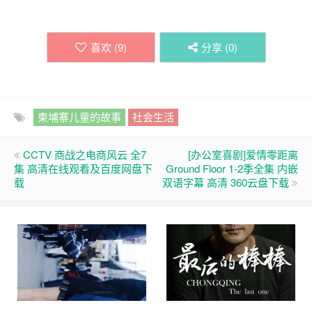
喜欢 (
9
)
分享 (
0
)
柬埔寨儿童的故事
社会生活
CCTV 商战之电商风云 全7
[办公室喜剧]爱情零距离
集 高清在线观看及百度网盘下
Ground Floor 1-2季全集 内嵌
载
双语字幕 高清 360云盘下载