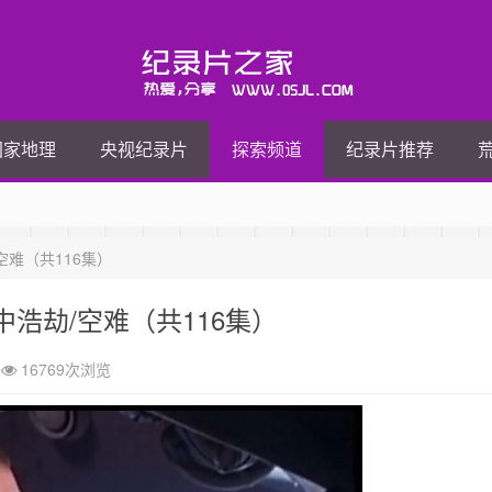
国家地理
央视纪录片
探索频道
纪录片推荐
难（共116集）
浩劫/空难（共116集）
16769次浏览