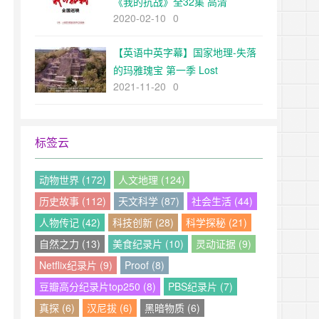
《我的抗战》全32集 高清
2020-02-10
0
【英语中英字幕】国家地理-失落
的玛雅瑰宝 第一季 Lost
2021-11-20
0
Treasures of the Maya Season 1
(2018) 全4集 超清1080P
标签云
动物世界 (172)
人文地理 (124)
历史故事 (112)
天文科学 (87)
社会生活 (44)
人物传记 (42)
科技创新 (28)
科学探秘 (21)
自然之力 (13)
美食纪录片 (10)
灵动证据 (9)
Netflix纪录片 (9)
Proof (8)
豆瓣高分纪录片top250 (8)
PBS纪录片 (7)
真探 (6)
汉尼拔 (6)
黑暗物质 (6)