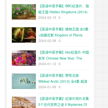
【英语中英字幕】BBC纪录片：隐
秘王国 Hidden Kingdoms (2014)
2024-02-15
0
全3集+电影版 Hidden
Kingdoms+小巨人 1080p下载
【英语中英字幕】植物王国 全3集
+拍摄花絮 Kingdom of Plants
2024-02-08
0
with David Attenborough 高清
720P下载
【英语中英字幕】bbc纪录片-中国
新年 Chinese New Year: The
2024-01-12
0
Biggest Celebration on Earth
(2016)全3集 高清720P下载
【英语中英字幕】野性北极
Wildest Arctic (2012) 全4集 超清
2024-01-09
0
720P下载
【英语中英字幕】纪录片短片合集
5个古代世界之谜 5 Mysteries Of