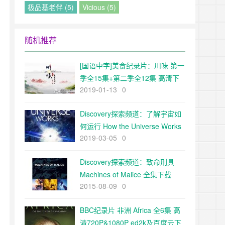
极品基老伴 (5)
Vicious (5)
随机推荐
[国语中字]美食纪录片：川味 第一
季全15集+第二季全12集 高清下
2019-01-13
0
载
Discovery探索频道：了解宇宙如
何运行 How the Universe Works
2019-03-05
0
第一季全8集高清下载
Discovery探索频道：致命刑具
Machines of Malice 全集下载
2015-08-09
0
BBC纪录片 非洲 Africa 全6集 高
清720P&1080P ed2k及百度云下