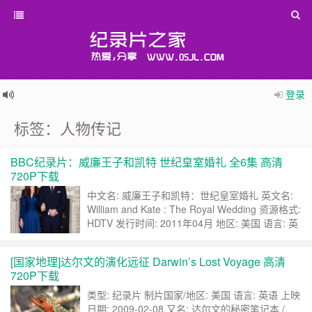
登录
标签：人物传记
BBC纪录片：威廉王子和凯特 世纪皇室婚礼 全6集 高清
720P下载
中文名: 威廉王子和凯特：世纪皇室婚礼 英文名:
William and Kate : The Royal Wedding 资源格式:
HDTV 发行时间: 2011年04月 地区: 美国 语言: 英
语 凯特王妃真的是个人生大赢家，现在儿女双
全。儿子更是早早地注定是将来的皇位继承人。小
[国家地理]达尔文的演化远征 Darwin’s Lost Voyage 高清
女儿夏洛特公主出生的时候，全世界都在瞩目，为
720P下载
了起个名，简直就把全世界的网……
继续阅读 »
类型: 纪录片 制片国家/地区: 美国 语言: 英语 上映
日期: 2009-02-08 又名: 达尔文的秘密笔记本 /