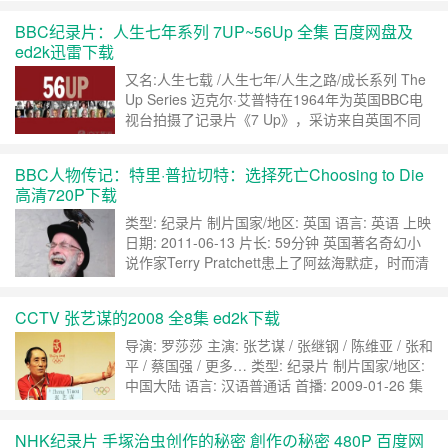
了的美术博物馆。其实是日本BS出品的纪录片。
BBC纪录片：人生七年系列 7UP~56Up 全集 百度网盘及
由央视引进，中文发音，而且是个女声。 剧集目
ed2k迅雷下载
录： 世界名画01文艺复兴三杰之一 列奥纳多……
继续阅读 »
又名:人生七载 /人生七年/人生之路/成长系列 The
Up Series 迈克尔·艾普特在1964年为英国BBC电
视台拍摄了记录片《7 Up》，采访来自英国不同
阶层的十四个七岁的小孩子，他们有的来自孤儿
院，有的是上层社会的小孩。此后每隔七年，艾普
BBC人物传记：特里·普拉切特：选择死亡Choosing to Die
特都会重新采访当年的这些孩子，倾听他们的梦
高清720P下载
想，畅谈他们的生活。人生行至大半，岁月蹉跎。
是悔恨感慨，还是遥想当年……
继续阅读 »
类型: 纪录片 制片国家/地区: 英国 语言: 英语 上映
日期: 2011-06-13 片长: 59分钟 英国著名奇幻小
说作家Terry Pratchett患上了阿兹海默症，时而清
醒时而迷糊，逐渐丧失写作能力，他开始思考自愿
选择结束生命的可能性，于是他和他的助手走访了
CCTV 张艺谋的2008 全8集 ed2k下载
几位曾经和正在选择安乐死的对象，拍下了这部纪
录片。 在片中他走访的几位对象罹患了运动神经
导演: 罗莎莎 主演: 张艺谋 / 张继钢 / 陈维亚 / 张和
元……
继续阅读 »
平 / 蔡国强 / 更多… 类型: 纪录片 制片国家/地区:
中国大陆 语言: 汉语普通话 首播: 2009-01-26 集
数: 8 单集片长: 25分钟 张艺谋电影是拍过不少好
片，但同样也是伴随着一波热门事件被炒来炒去。
NHK纪录片 手塚治虫创作的秘密 創作の秘密 480P 百度网
比如，超生罚款，与张伟平二张分手，却又撕逼大