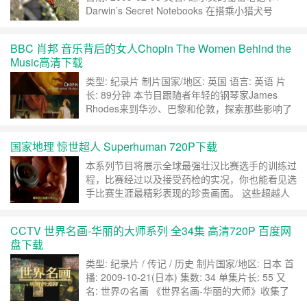
Darwin’s Secret Notebooks 在搭乘小猎犬号
(H.M.S.Beagle)环游世界的五年之中，达尔文只在
加拉巴哥群岛待了五个星期。有别于一般的看法，
BBC 肖邦 音乐背后的女人Chopin The Women Behind the
他最大的顿悟并不是发生在加拉巴哥群岛上，其实
Music高清下载
是原自多年在南美……
继续阅读 »
类型: 纪录片 制片国家/地区: 英国 语言: 英语 片
长: 89分钟 本节目跟随者年轻的钢琴家James
Rhodes来到华沙、巴黎和伦敦，探索那些影响了
著名作曲家肖邦的女人们。 Documentary which
follows young pianist James Rhodes on a
国家地理 惊世超人 Superhuman 720P下载
journey to Warsaw, Paris and L……
继续阅读 »
本系列节目将展示全球最强壮汉比赛选手的训练过
程，比赛经过以及接受药检的实况，你也能看见选
手比赛生涯最精彩表现的珍贵画面。 这些超越人
类极限的选手将现身说法，节目中也将透过电脑动
画解释他们的最精湛表现，帮助观众更了解这种复
CCTV 世界名画-华丽的大师系列 全34集 高清720P 百度网
杂细腻的运动。节目中介绍的所有比赛项目，都包
盘下载
括破解相关迷思的「行家秘诀」单元，并揭发冒牌
货的欺骗手段。 节目中也将透过「真材实料」单
类型: 纪录片 / 传记 / 历史 制片国家/地区: 日本 首
元，深……
继续阅读 »
播: 2009-10-21(日本) 集数: 34 单集片长: 55 又
名: 世界の名画 《世界名画-华丽的大师》收集了
几个世纪以来世界近500幅名画，可以称为是微缩