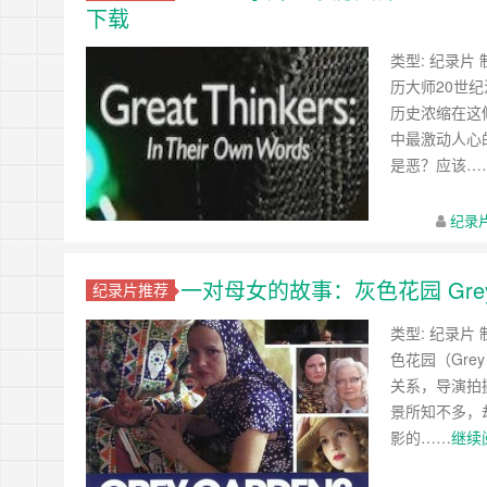
下载
类型: 纪录片 制
历大师20世
历史浓缩在这
中最激动人心
是恶？应该…
纪录
一对母女的故事：灰色花园 Grey G
纪录片推荐
类型: 纪录片 制
色花园（Gre
关系，导演拍
景所知不多，
影的……
继续