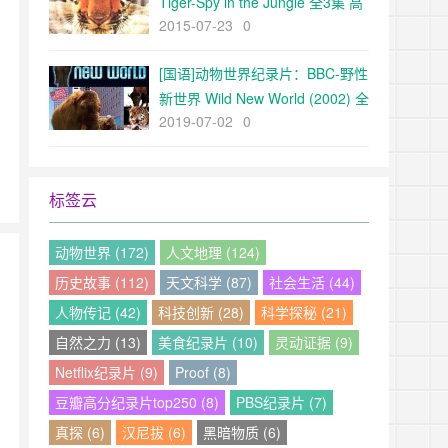
Tiger-Spy in the Jungle 全3集 高
2015-07-23
0
清720P 外挂中文字幕
亲
[国语]动物世界纪录片：BBC-野性
新世界 Wild New World (2002) 全
2019-07-02
0
6集
标签云
动物世界 (172)
人文地理 (124)
历史故事 (112)
天文科学 (87)
社会生活 (44)
人物传记 (42)
科技创新 (28)
科学探秘 (21)
的
自然之力 (13)
美食纪录片 (10)
灵动证据 (9)
Netflix纪录片 (9)
Proof (8)
豆瓣高分纪录片top250 (8)
PBS纪录片 (7)
真探 (6)
汉尼拔 (6)
黑暗物质 (6)