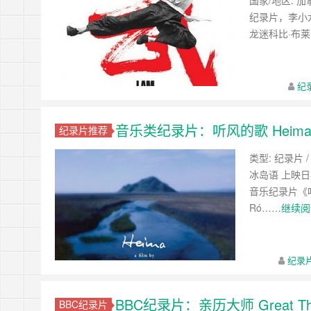
国家/地区: 加
纪录片，李小
龙迷科比·布
纪
音乐类纪录片：听风的歌 Heim
纪录片推荐
类型: 纪录片 / 
冰岛语 上映日期: 
音乐纪录片《
Ró……
继续阅
纪录
BBC纪录片：亲历大师 Great Thin
BBC纪录片