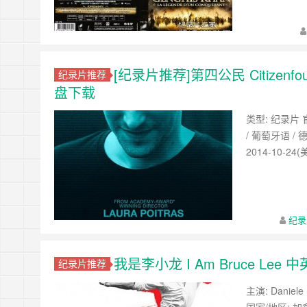
[纪录片推荐]第四公民 Citize
纪录片推荐
盘下载
类型: 纪录片 官方
/ 葡萄牙语 / 德
2014-10-24(
纪录
我是李小龙 I Am Bruce L
纪录片推荐
主演: Daniele 