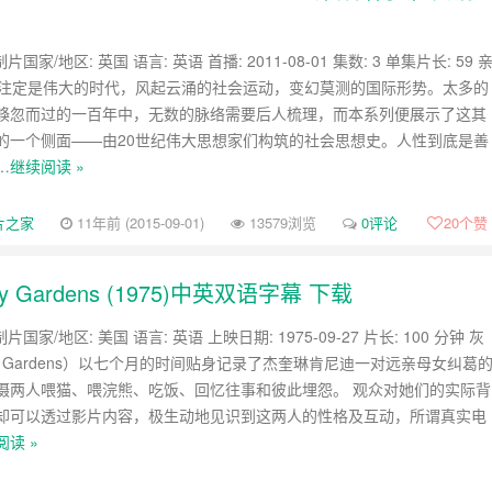
片国家/地区: 英国 语言: 英语 首播: 2011-08-01 集数: 3 单集片长: 59 
纪注定是伟大的时代，风起云涌的社会运动，变幻莫测的国际形势。太多的
倏忽而过的一百年中，无数的脉络需要后人梳理，而本系列便展示了这其
的一个侧面——由20世纪伟大思想家们构筑的社会思想史。人性到底是善
…
继续阅读 »
片之家
11年前 (2015-09-01)
13579浏览
0评论
20
个赞
ardens (1975)中英双语字幕 下载
片国家/地区: 美国 语言: 英语 上映日期: 1975-09-27 片长: 100 分钟 灰
y Gardens）以七个月的时间贴身记录了杰奎琳肯尼迪一对远亲母女纠葛
摄两人喂猫、喂浣熊、吃饭、回忆往事和彼此埋怨。 观众对她们的实际背
却可以透过影片内容，极生动地见识到这两人的性格及互动，所谓真实电
阅读 »