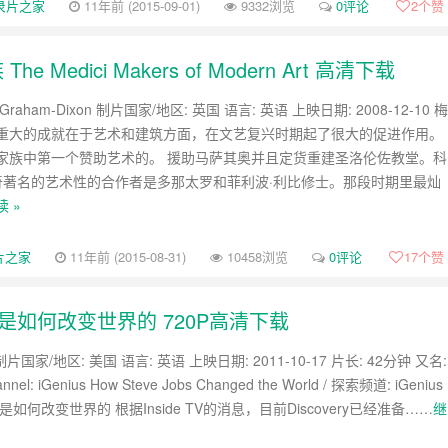
录片之家
11年前 (2015-09-01)
9332浏览
0评论
2
个赞
edici Makers of Modern Art 高清下载
 Graham-Dixon 制片国家/地区: 英国 语言: 英语 上映日期: 2008-12-10 梅
重大的成就在于艺术和建筑方面，在文艺复兴时期起了很大的促进作用。
家族中第一个赞助艺术的。 援助马萨其奥并且定货重建圣洛伦佐教堂。科
第奇著名的艺术性的合作者是多那太罗和菲利波·利比修士。那段时期里最灿
 »
片之家
11年前 (2015-08-31)
10458浏览
0评论
17
个赞
布斯是如何改变世界的 720P高清下载
片国家/地区: 美国 语言: 英语 上映日期: 2011-10-17 片长: 42分钟 又名:
annel: iGenius How Steve Jobs Changed the World / 探索频道: iGenius
如何改变世界的 根据Inside TV的消息，目前Discovery已经准备……
继