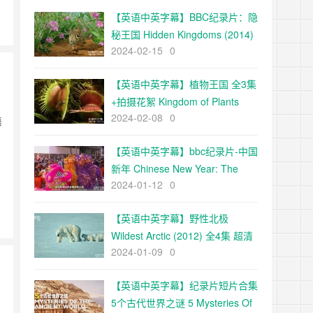
【英语中英字幕】BBC纪录片：隐
秘王国 Hidden Kingdoms (2014)
2024-02-15
0
全3集+电影版 Hidden
Kingdoms+小巨人 1080p下载
【英语中英字幕】植物王国 全3集
+拍摄花絮 Kingdom of Plants
2024-02-08
0
with David Attenborough 高清
语
720P下载
【英语中英字幕】bbc纪录片-中国
新年 Chinese New Year: The
2024-01-12
0
Biggest Celebration on Earth
(2016)全3集 高清720P下载
【英语中英字幕】野性北极
Wildest Arctic (2012) 全4集 超清
2024-01-09
0
720P下载
【英语中英字幕】纪录片短片合集
5个古代世界之谜 5 Mysteries Of