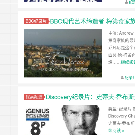
纪
BBC现代艺术缔造者 梅第奇家族 The M
BBC纪录片
主演: Andrew
第奇家族的最
乔凡尼是这个
西莫·德·梅
烂……
继续阅读
纪录
Discovery纪录片：史蒂夫·乔
探索频道
类型: 纪录片 制
Discovery Ch
史蒂夫·乔布斯是
续阅读 »