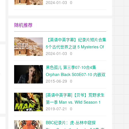
2024-01-03
0
The Ancient World超清1080p下
载
随机推荐
【英语中英字幕】纪录片短片合集
5个古代世界之谜 5 Mysteries Of
2024-01-03
0
The Ancient World超清1080p下
载
黑色孤儿 第三季07-10合4集
a
Orphan Black S03E07-10 内嵌双
2015-06-29
0
语字幕（深影字幕组）
[英语中英字幕]【贝爷】荒野求生
第一季 Man vs. Wild Season 1
2019-07-21
0
(2006) 全9季下载
BBC纪录片：虎-丛林中窥探