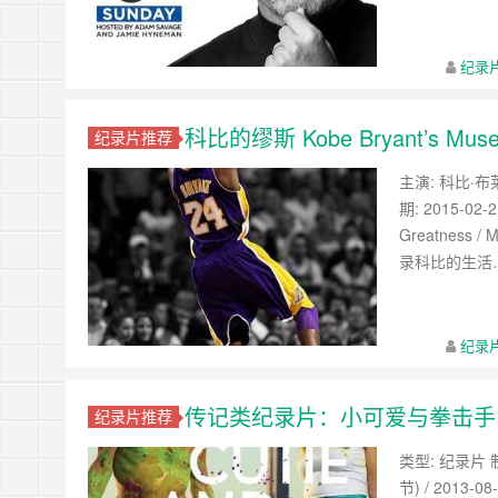
纪录
科比的缪斯 Kobe Bryant’s 
纪录片推荐
主演: 科比·布
期: 2015-02-2
Greatnes
录科比的生活
纪录
传记类纪录片：小可爱与拳击手 Cut
纪录片推荐
类型: 纪录片 制
节) / 2013