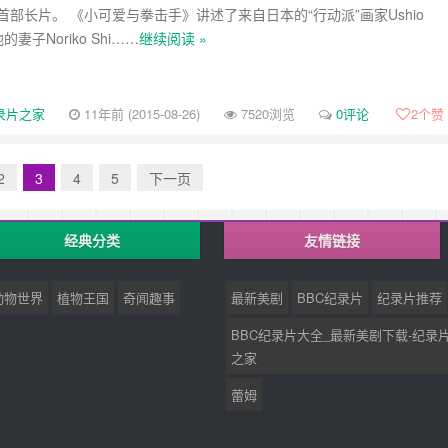
ing的首部长片。 《小可爱与拳击手》讲述了来自日本的“行动派”画家Ushio
他的妻子Noriko Shi……
继续阅读 »
录片之家
11年前 (2015-08-26)
7520浏览
0评论
2
个赞
2
3
4
5
下一页
经典分类
友情链接
动物世界
植物王国
奇闻趣事
最新美剧
BBC纪录片
纪录片推荐
BBC纪录片大全_最新美剧下载-纪录
之家
蕾姆