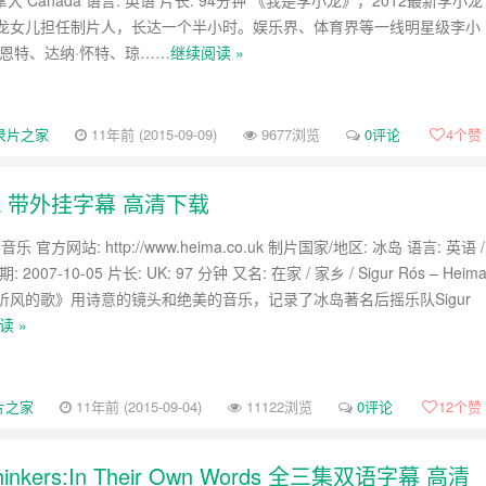
拿大 Canada 语言: 英语 片长: 94分钟 《我是李小龙》，2012最新李小龙
龙女儿担任制片人，长达一个半小时。娱乐界、体育界等一线明星级李小
莱恩特、达纳·怀特、琼……
继续阅读 »
录片之家
11年前 (2015-09-09)
9677浏览
0评论
4
个赞
a 带外挂字幕 高清下载
音乐 官方网站: http://www.heima.co.uk 制片国家/地区: 冰岛 语言: 英语 /
2007-10-05 片长: UK: 97 分钟 又名: 在家 / 家乡 / Sigur Rós – Heim
听风的歌》用诗意的镜头和绝美的音乐，记录了冰岛著名后摇乐队Sigur
读 »
片之家
11年前 (2015-09-04)
11122浏览
0评论
12
个赞
kers:In Their Own Words 全三集双语字幕 高清