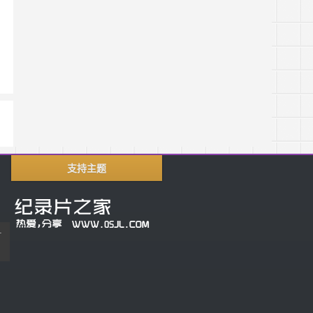
支持主题
片