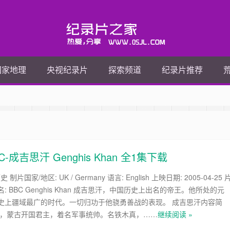
国家地理
央视纪录片
探索频道
纪录片推荐
吉思汗 Genghis Khan 全1集下载
史 制片国家/地区: UK / Germany 语言: English 上映日期: 2005-04-25 
又名: BBC Genghis Khan 成吉思汗，中国历史上出名的帝王。他所处的元
史上疆域最广的时代。一切归功于他骁勇善战的表现。 成吉思汗内容简
汗，蒙古开国君主，着名军事统帅。名铁木真，……
继续阅读 »