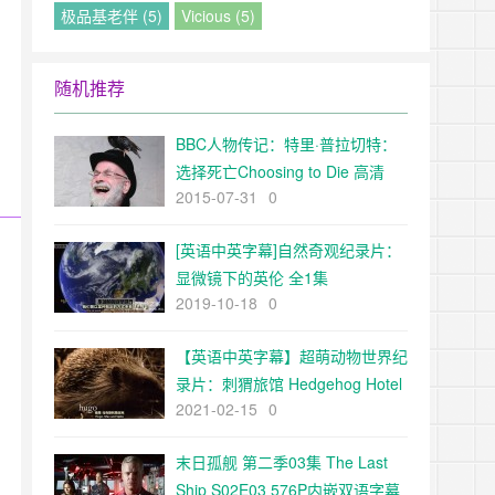
极品基老伴 (5)
Vicious (5)
随机推荐
BBC人物传记：特里·普拉切特：
选择死亡Choosing to Die 高清
2015-07-31
0
720P下载
[英语中英字幕]自然奇观纪录片：
显微镜下的英伦 全1集
2019-10-18
0
【英语中英字幕】超萌动物世界纪
录片：刺猬旅馆 Hedgehog Hotel
2021-02-15
0
(2015) 全1集 高清1080P
末日孤舰 第二季03集 The Last
Ship S02E03 576P内嵌双语字幕