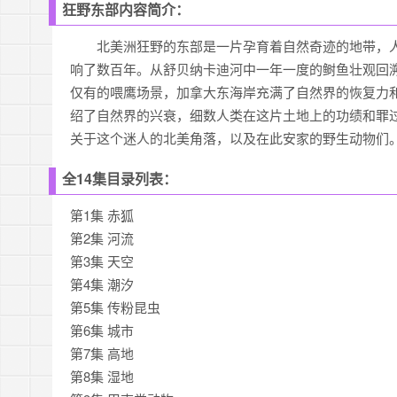
狂野东部内容简介：
北美洲狂野的东部是一片孕育着自然奇迹的地带，人
响了数百年。从舒贝纳卡迪河中一年一度的鲥鱼壮观回
仅有的喂鹰场景，加拿大东海岸充满了自然界的恢复力
绍了自然界的兴衰，细数人类在这片土地上的功绩和罪过
关于这个迷人的北美角落，以及在此安家的野生动物们
全14集目录列表：
第1集 赤狐
第2集 河流
第3集 天空
第4集 潮汐
第5集 传粉昆虫
第6集 城市
第7集 高地
第8集 湿地