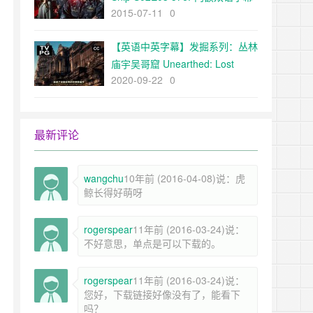
2015-07-11
0
（逗号字幕组）
【英语中英字幕】发掘系列：丛林
庙宇吴哥窟 Unearthed: Lost
2020-09-22
0
Temple of the Jungle (2017) 全1
集 高清720P
最新评论
wangchu
10年前 (2016-04-08)说：虎
鲸长得好萌呀
rogerspear
11年前 (2016-03-24)说：
不好意思，单点是可以下载的。
rogerspear
11年前 (2016-03-24)说：
您好，下载链接好像没有了，能看下
吗？