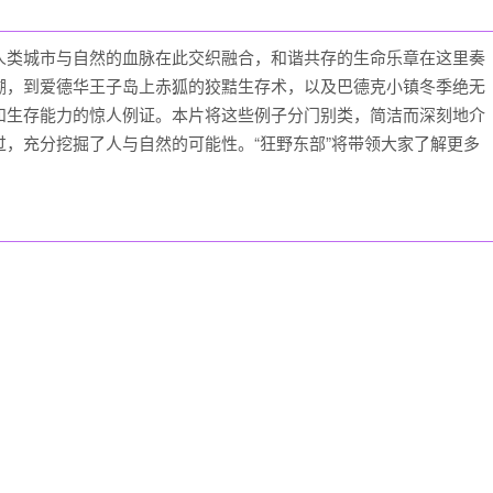
类城市与自然的血脉在此交织融合，和谐共存的生命乐章在这里奏
溯，到爱德华王子岛上赤狐的狡黠生存术，以及巴德克小镇冬季绝无
和生存能力的惊人例证。本片将这些例子分门别类，简洁而深刻地介
，充分挖掘了人与自然的可能性。“狂野东部”将带领大家了解更多
。