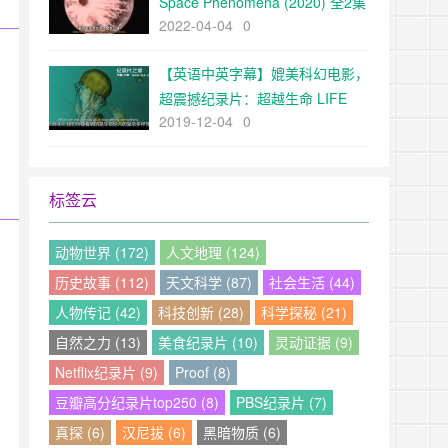
Space Phenomena (2020) 全2集
2022-04-04
0
高清1080P
【英语中英字幕】媲美科幻电影，
超震撼纪录片：超越生命 LIFE
2019-12-04
0
BEYOND 全1集 高清720P
标签云
动物世界 (172)
人文地理 (124)
历史故事 (112)
天文科学 (87)
社会生活 (44)
人物传记 (42)
科技创新 (28)
科学探秘 (21)
自然之力 (13)
美食纪录片 (10)
灵动证据 (9)
Netflix纪录片 (9)
Proof (8)
豆瓣高分纪录片top250 (8)
PBS纪录片 (7)
真探 (6)
汉尼拔 (6)
黑暗物质 (6)