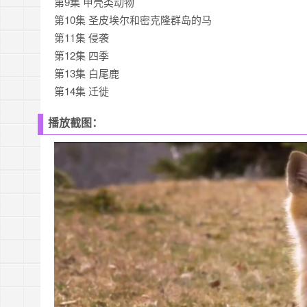
第9集 甲壳类动物
第10集 圣皮埃尔和密克隆群岛的马
第11集 侵袭
第12集 四季
第13集 白尾鹿
第14集 迁徙
播放截图：