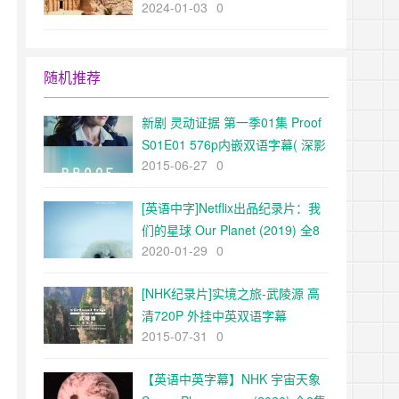
2024-01-03
0
The Ancient World超清1080p下
载
随机推荐
新剧 灵动证据 第一季01集 Proof
S01E01 576p内嵌双语字幕( 深影
2015-06-27
0
字幕组 )
[英语中字]Netflix出品纪录片：我
们的星球 Our Planet (2019) 全8
2020-01-29
0
集 1080P
[NHK纪录片]实境之旅-武陵源 高
清720P 外挂中英双语字幕
2015-07-31
0
【英语中英字幕】NHK 宇宙天象