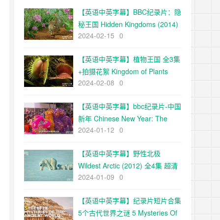
【英语中英字幕】BBC纪录片：隐
秘王国 Hidden Kingdoms (2014)
2024-02-15
0
全3集+电影版 Hidden
Kingdoms+小巨人 1080p下载
【英语中英字幕】植物王国 全3集
+拍摄花絮 Kingdom of Plants
2024-02-08
0
with David Attenborough 高清
720P下载
【英语中英字幕】bbc纪录片-中国
新年 Chinese New Year: The
2024-01-12
0
Biggest Celebration on Earth
(2016)全3集 高清720P下载
【英语中英字幕】野性北极
Wildest Arctic (2012) 全4集 超清
2024-01-09
0
720P下载
【英语中英字幕】纪录片短片合集
5个古代世界之谜 5 Mysteries Of