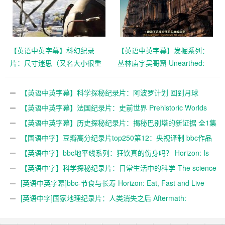
【英语中英字幕】科幻纪录
【英语中英字幕】发掘系列：
片：尺寸迷思（又名大小很重
丛林庙宇吴哥窟 Unearthed:
要） Size Matters (2018) 全2
Lost Temple of the Jungle
集 高清1080P
(2017) 全1集 高清720P
【英语中英字幕】科学探秘纪录片：阿波罗计划 回到月球
Apollo: Back to the Moon （2019）（上集+下集）高清720P
【英语中英字幕】法国纪录片：史前世界 Prehistoric Worlds
(2019) 全1集【1080p】
【英语中英字幕】历史探秘纪录片：揭秘巴别塔的新证据 全1集
高清
【国语中字】豆瓣高分纪录片top250第12：央视译制 bbc作品
《生命 Life 》(2009) 全10集 高清
【英语中字】bbc地平线系列：狂饮真的伤身吗？ Horizon: Is
Binge Drinking Really That Bad? (2015) 全1集 超清1080P
【英语中字】科学探秘纪录片：日常生活中的科学-The science
of everyday living 全2集 1080P
[英语中英字幕]bbc-节食与长寿 Horizon: Eat, Fast and Live
Longer (2012) 全1集
[英语中字]国家地理纪录片：人类消失之后 Aftermath:
Population Zero (2008) 全1集 超清