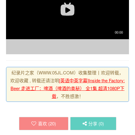
纪录片之家（WWW.05JL.COM）收集整理丨欢迎转载，
欢迎收藏 , 转载还请注明
[英语中英字幕]Inside the Factory:
Beer 走进工厂：啤酒（啤酒的奥秘） 全1集 超清1080P下
载
，不胜感激！
喜欢 (
20
)
分享 (
0
)