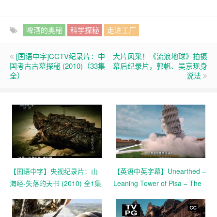
啤酒的奥秘
科学探秘
走进工厂
[国语中字]CCTV纪录片：中
大片风采！《流浪地球》拍摄
国考古古墓探秘 (2010)（33集
幕后纪录片，郭帆、吴京现身
全）
说法
【国语中字】央视纪录片：山
【英语中英字幕】Unearthed –
海经-失落的天书 (2010) 全1集
Leaning Tower of Pisa – The
New Mystery 揭秘比萨斜塔的
新谜团 全1集 超清1080P