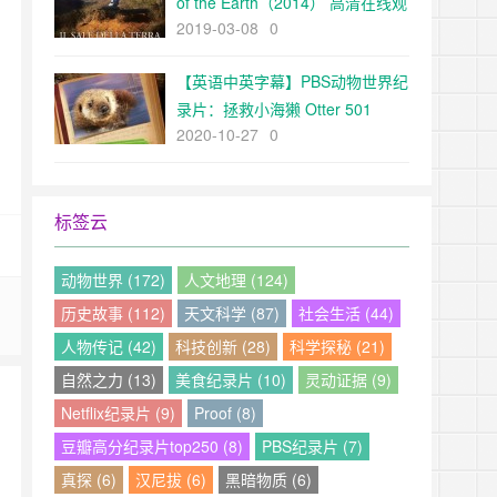
of the Earth（2014） 高清在线观
2019-03-08
0
看
【英语中英字幕】PBS动物世界纪
录片：拯救小海獭 Otter 501
2020-10-27
0
(2012) 全1集 超清1080P
标签云
动物世界 (172)
人文地理 (124)
历史故事 (112)
天文科学 (87)
社会生活 (44)
人物传记 (42)
科技创新 (28)
科学探秘 (21)
自然之力 (13)
美食纪录片 (10)
灵动证据 (9)
Netflix纪录片 (9)
Proof (8)
豆瓣高分纪录片top250 (8)
PBS纪录片 (7)
真探 (6)
汉尼拔 (6)
黑暗物质 (6)