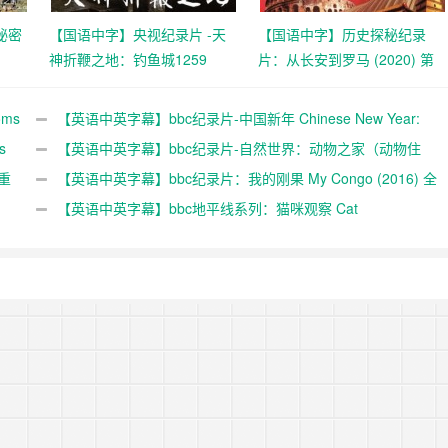
秘密
【国语中字】央视纪录片 -天
【国语中字】历史探秘纪录
神折鞭之地：钓鱼城1259
片：从长安到罗马‎ (2020) 第
集 超清
(2015) 全4集 超清1080P
一季 全50集 高清
ms
【英语中英字幕】bbc纪录片-中国新年 Chinese New Year:
载
s
The Biggest Celebration on Earth (2016)全3集 高清720P下
【英语中英字幕】bbc纪录片-自然世界：动物之家（动物住
重
载
宅） The Natural World: Animal House (2011)全1集 超清
【英语中英字幕】bbc纪录片：我的刚果 My Congo (2016) 全
1080P
1集 高清720P下载
【英语中英字幕】bbc地平线系列：猫咪观察 Cat
Watch(2014) 全3集 高清720P下载