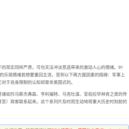
的现实同样严肃，可也无法冲淡竞选带来的激动人心的情绪。91
式的乐观情绪若想要重回主流，受到以下两方面因素的阻碍：军事上
它对于自身限制的认知却是非美国式的。
将诸如托马斯杰弗森、亨利福特、马克吐温、亚伯拉罕林肯之类的传
甚至）政客联系起来。这个系列片及时而生动地将重大历史时刻前的