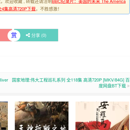
载，欢迎收藏 , 转载还请注明
BBC纪录片：美国的未来 The America
ory 全4集高清720P下载
，不胜感激！
赏
)
分享 (
0
)
iver
国家地理:伟大工程巡礼系列 全118集 高清720P [MKV/84G] 百
度网盘BT下载