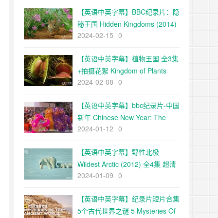
【英语中英字幕】BBC纪录片：隐
秘王国 Hidden Kingdoms (2014)
2024-02-15
0
全3集+电影版 Hidden
Kingdoms+小巨人 1080p下载
【英语中英字幕】植物王国 全3集
+拍摄花絮 Kingdom of Plants
2024-02-08
0
with David Attenborough 高清
720P下载
【英语中英字幕】bbc纪录片-中国
新年 Chinese New Year: The
2024-01-12
0
Biggest Celebration on Earth
(2016)全3集 高清720P下载
【英语中英字幕】野性北极
Wildest Arctic (2012) 全4集 超清
2024-01-09
0
720P下载
【英语中英字幕】纪录片短片合集
5个古代世界之谜 5 Mysteries Of