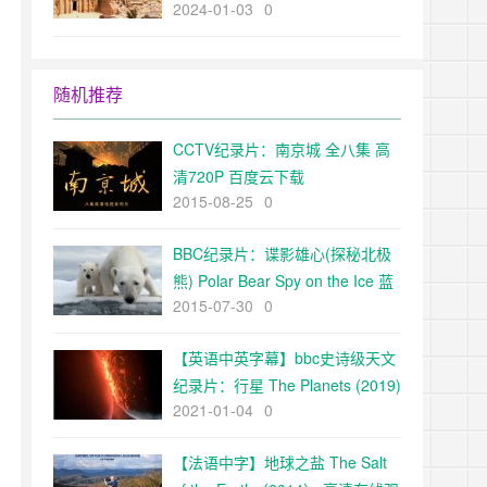
2024-01-03
0
The Ancient World超清1080p下
载
随机推荐
CCTV纪录片：南京城 全八集 高
清720P 百度云下载
2015-08-25
0
BBC纪录片：谍影雄心(探秘北极
熊) Polar Bear Spy on the Ice 蓝
2015-07-30
0
光720P下载
【英语中英字幕】bbc史诗级天文
纪录片：行星 The Planets (2019)
2021-01-04
0
全5集 超清1080P
【法语中字】地球之盐 The Salt