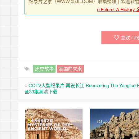
纪录片之家（WWW.05JL.COM）收集整理丨欢迎转
n Future: A Hist
喜欢 (
19
历史故事
美国的未来
CCTV大型纪录片 再说长江 Recovering The Yangtse R
全33集高清下载