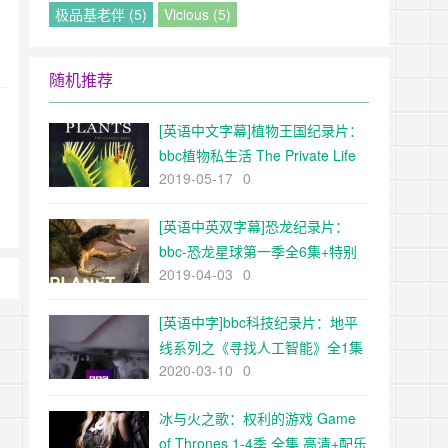
极品基老伴 (5)
Vicious (5)
随机推荐
[英语中文字幕]植物王国纪录片：
bbc植物私生活 The Private Life
2019-05-17
0
of Plants全6集
[英语中英双字幕]恐龙纪录片：
bbc-恐龙星球第一季全6集+特别
2019-04-03
0
版（终极杀手）
[英语中字]bbc科技纪录片：地平
线系列之《寻找人工智能》全1集
2020-03-10
0
冰与火之歌：权利的游戏 Game
of Thrones 1-4季 全集 高清+配乐