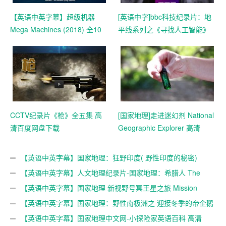
【英语中英字幕】超级机器
[英语中字]bbc科技纪录片：地
Mega Machines (2018) 全10
平线系列之《寻找人工智能》
集 超清1080P
全1集
CCTV纪录片《枪》全五集 高
[国家地理]走进迷幻剂 National
清百度网盘下载
Geographic Explorer 高清
720P ed2k及百度云下载
【英语中英字幕】国家地理：狂野印度( 野性印度的秘密)
Secrets of Wild India (2012) 全3集 高清720P下载
【英语中英字幕】人文地理纪录片-国家地理：希腊人 The
Greeks (2016)全3集 高清720P下载
【英语中英字幕】国家地理 新视野号冥王星之旅 Mission
Pluto（2015） 全1集 高清720P下载
【英语中英字幕】国家地理：野性南极洲之 迎接冬季的帝企鹅
Wild Antarctica – Emperor Penguins Facing Winter 全1集 超清
【英语中英字幕】国家地理中文网-小探险家英语百科 高清