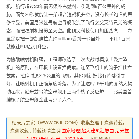
机、航行超过20年而无须补充燃料、侦测到5百公里外的威
胁，而每20秒就能让一架超音速战机升空。没有长长跑道的奢
侈享受，美国尼米兹号航空母舰改造了飞行之父莱特兄弟的概
念，而把喷射机投掷至天空。此顶尖科技使用加压蒸汽——力
量足以把一部凯迪拉克(Cadillac)丢到一公里外——不用1百米
就能让F18战机升空。
为协助喷射机降落，工程师改造了二次大战时模拟「受控坠
机」的原则，在甲板上设置拦截索。连至飞机上的钩子扣住拦
截索，拉停时速225公里的飞机。其他创新好比有降落引导
灯，让喷射机用正确角度降落。为了让这9万9千吨的庞然大物
动起来，尼米兹号航空母舰用上两个核子反应炉——比美国首
艘核子航空母舰企业号少了六个。
纪录片之家（WWW.05JL.COM）收集整理丨欢迎转载，
欢迎收藏 , 转载还请注明
[国家地理]超大建筑狂想曲 尼米兹
号航空母舰 纪录片720P下载
，不胜感激！