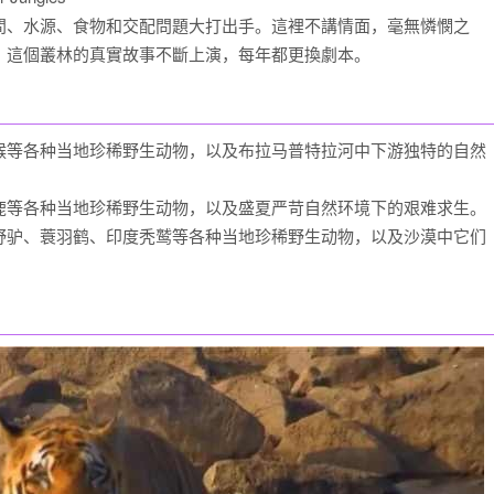
、水源、食物和交配問題大打出手。這裡不講情面，毫無憐憫之
。這個叢林的真實故事不斷上演，每年都更換劇本。
猴等各种当地珍稀野生动物，以及布拉马普特拉河中下游独特的自然
鹿等各种当地珍稀野生动物，以及盛夏严苛自然环境下的艰难求生。
野驴、蓑羽鹤、印度秃鹫等各种当地珍稀野生动物，以及沙漠中它们