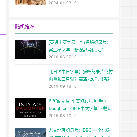
2024-01-03
0
The Ancient World超清1080p下
载
随机推荐
[英语中英字幕]宇宙探秘纪录片：
冥王星之年－新视野号纪录片
2019-06-22
0
The Year of Pluto (2015) 全1集
超清
【日语中日字幕】猫咪纪录片《竹
内熏和四只猫》高清720P，超级
2019-09-18
0
可爱超级治愈
BBC纪录片 印度的女儿 India’s
Daughter 1080P中文字幕 下载及
2015-08-10
0
在线观看
人文地理纪录片：BBC-一个北极