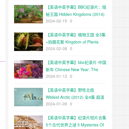
【英语中英字幕】BBC纪录片：隐
秘王国 Hidden Kingdoms (2014)
2024-02-15
0
全3集+电影版 Hidden
Kingdoms+小巨人 1080p下载
【英语中英字幕】植物王国 全3集
+拍摄花絮 Kingdom of Plants
2024-02-08
0
with David Attenborough 高清
720P下载
【英语中英字幕】bbc纪录片-中国
新年 Chinese New Year: The
2024-01-12
0
Biggest Celebration on Earth
(2016)全3集 高清720P下载
【英语中英字幕】野性北极
Wildest Arctic (2012) 全4集 超清
2024-01-09
0
720P下载
【英语中英字幕】纪录片短片合集
5个古代世界之谜 5 Mysteries Of