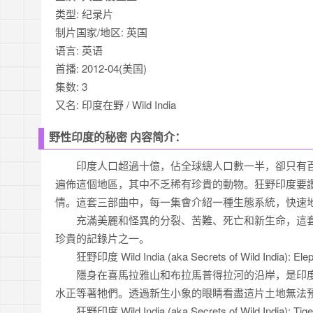
类型: 纪录片
制片国家/地区: 英国
语言: 英语
首播: 2012-04(美国)
集数: 3
又名: 印度在野 / Wild India
野性印度的秘密 内容简介：
印度人口超過十億，佔全球總人口數一半，卻只有百
遍佈這個地區，其中不乏稀有珍貴的動物。狂野印度要
情。這套三部曲中，每一集會介紹一種生態系統，快速
充滿美麗和怪異的分裂、苦難、死亡和新生命，這套
珍貴的記錄片之一。
狂野印度 Wild India (aka Secrets of Wild India): Ele
隱身在喜馬拉雅山和布拉馬普得拉河的沿岸，是印度
水正等著牠們。透過新生小象的眼睛看盡這片土地無法
狂野印度 Wild India (aka Secrets of Wild India): Tige