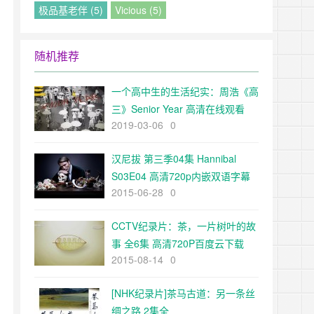
极品基老伴 (5)
Vicious (5)
随机推荐
一个高中生的生活纪实：周浩《高
三》Senior Year 高清在线观看
2019-03-06
0
汉尼拔 第三季04集 Hannibal
S03E04 高清720p内嵌双语字幕
2015-06-28
0
（FIX字幕侠)
CCTV纪录片：茶，一片树叶的故
事 全6集 高清720P百度云下载
2015-08-14
0
[NHK纪录片]茶马古道：另一条丝
绸之路 2集全