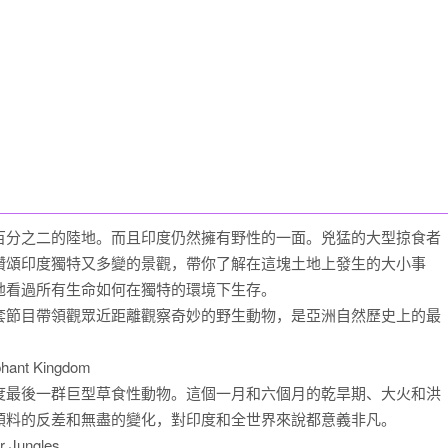
分之二的陸地。而且印度仍然擁有野性的一面。兇猛的大型掠食者
讚頌印度獨特又多變的景觀，帶你了解在這塊土地上發生的大小事
地看過所有生命如何在獨特的環境下生存。
節目帶領觀眾近距離觀察奇妙的野生動物，是亞洲自然歷史上的最
phant Kingdom
最後一群巨型草食性動物。這個一月和六個月的乾旱期、大火和洪
預料的反差和無盡的變化，對印度和全世界來說都意義非凡。
r Jungles