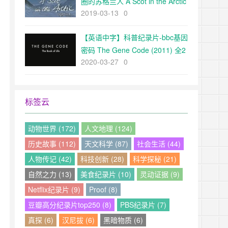
圈的苏格兰人 A Scot in the Arctic
2019-03-13
0
高清
【英语中字】科普纪录片-bbc基因
密码 The Gene Code (2011) 全2
2020-03-27
0
集 （夏末秋字幕组）
标签云
动物世界 (172)
人文地理 (124)
历史故事 (112)
天文科学 (87)
社会生活 (44)
人物传记 (42)
科技创新 (28)
科学探秘 (21)
自然之力 (13)
美食纪录片 (10)
灵动证据 (9)
Netflix纪录片 (9)
Proof (8)
豆瓣高分纪录片top250 (8)
PBS纪录片 (7)
真探 (6)
汉尼拔 (6)
黑暗物质 (6)