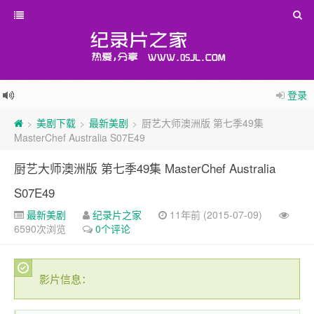
登录
美剧下载
最新美剧
厨艺大师澳洲版 第七季49集
>
>
>
MasterChef Australia S07E49
厨艺大师澳洲版 第七季49集 MasterChef Australia
S07E49
最新美剧
纪录片之家
11年前 (2015-07-09)
6590次浏览
0个评论
影片信息：