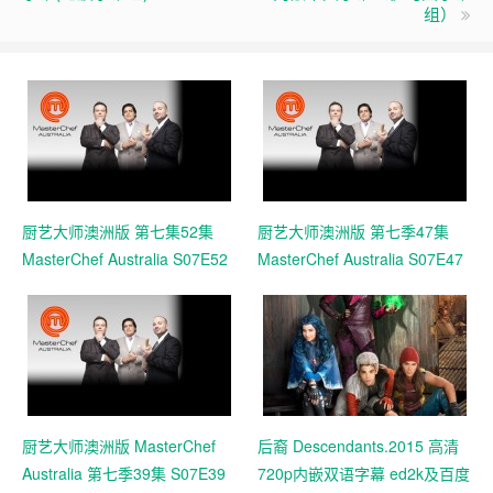
组）
厨艺大师澳洲版 第七集52集
厨艺大师澳洲版 第七季47集
MasterChef Australia S07E52
MasterChef Australia S07E47
厨艺大师澳洲版 MasterChef
后裔 Descendants.2015 高清
Australia 第七季39集 S07E39
720p内嵌双语字幕 ed2k及百度