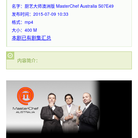
名字：厨艺大师澳洲版 MasterChef Australia S07E49
发布时间：2015-07-09 10:33
格式：mp4
大小：400 M
本剧已有剧集汇总
内容简介：