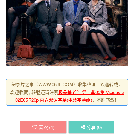
纪录片之家（WWW.05JL.COM）收集整理丨欢迎转载，
欢迎收藏 , 转载还请注明
极品基老伴 第二季05集 Vicious S
02E05 720p 内嵌双语字幕(电波字幕组)
，不胜感激！
喜欢 (
4
)
分享 (
0
)