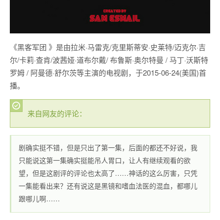
《黑客军团 》是由拉米·马雷克/克里斯蒂安·史莱特/迈克尔·吉
尔/卡莉·查肯/波茜娅·道布尔戴/ 布鲁斯·奥尔特曼 / 马丁·沃斯特
罗姆 / 阿曼德·舒尔茨等主演的电视剧，于2015-06-24(美国)首
播。
来自网友的评论：
剧确实挺不错，但是只出了第一集，后面的都还不好说，我
只能说这第一集确实挺能吊人胃口，让人有继续观看的欲
望，但是这剧评的评论也太高了……神话的这么厉害，只凭
一集能看出来？还有说这是黑镜和嗜血法医的混血，都哪儿
跟哪儿啊……