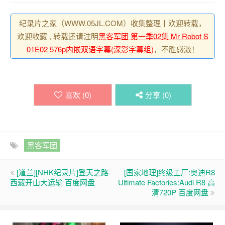
纪录片之家（WWW.05JL.COM）收集整理丨欢迎转载，
欢迎收藏 , 转载还请注明
黑客军团 第一季02集 Mr Robot S
01E02 576p内嵌双语字幕(深影字幕组)
，不胜感激！
喜欢 (
0
)
分享 (
0
)
黑客军团
[道兰][NHK纪录片]登天之路-
[国家地理]终级工厂:奥迪R8
西藏开山大运输 百度网盘
Ultimate Factories:Audi R8 高
清720P 百度网盘