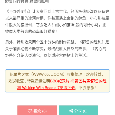
野兽同行特辑-野兽的胜利
《与野兽同行》让大家回到上古世代，经历极热极湿以及有史
以来最严重的冰河时期，你甚至遇上会跑的鲸鱼！小心别被犀
牛般大的猪撞倒，它会吃人！细小如猫咪 般的可怜小马，正
被像人类般高的恐鸟追赶猎食！
另外，特别收录两个五十分钟的制作花絮。《野兽的胜利》是
关于哺乳动物不断求变，最终战胜大自然的故事； 《内心的
野兽》介绍人类演化，以便适应穴居树上的生活。
纪录片之家（WWW.05JL.COM）收集整理丨欢迎转载，
欢迎收藏 , 转载还请注明
BBC纪录片-与野兽共舞:野兽的胜
利 Walking With Beasts 7高清下载
，不胜感激！
喜欢 (
6
)
分享 (
0
)