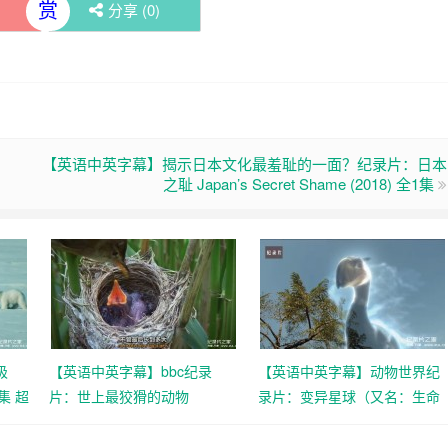
赏
)
分享 (
0
)
【英语中英字幕】揭示日本文化最羞耻的一面？纪录片：日本
之耻 Japan’s Secret Shame (2018) 全1集
极
【英语中英字幕】bbc纪录
【英语中英字幕】动物世界纪
全4集 超
片：世上最狡猾的动物
录片：变异星球（又名：生命
World’s Sneakiest Animals
的力量） The Mutant Planet
(2015) 全3集 超清1080P下载
全6集（2010） 超清1080P下