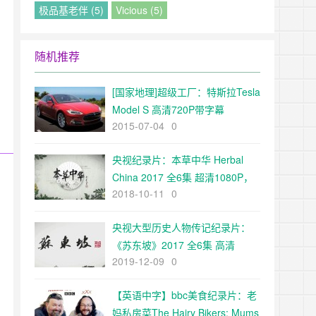
极品基老伴 (5)
Vicious (5)
随机推荐
[国家地理]超级工厂：特斯拉Tesla
Model S 高清720P带字幕
2015-07-04
0
央视纪录片：本草中华 Herbal
China 2017 全6集 超清1080P，
2018-10-11
0
了解医学文化宝典
央视大型历史人物传记纪录片：
《苏东坡》2017 全6集 高清
2019-12-09
0
【英语中字】bbc美食纪录片：老
妈私房菜The Hairy Bikers: Mums