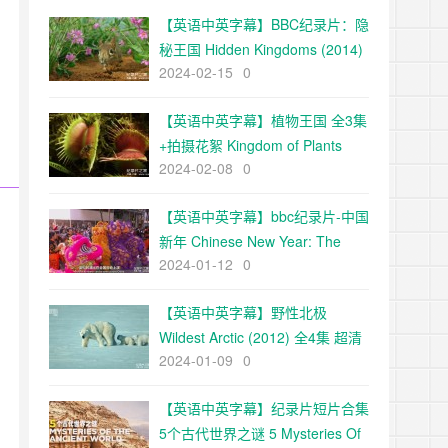
【英语中英字幕】BBC纪录片：隐
秘王国 Hidden Kingdoms (2014)
2024-02-15
0
全3集+电影版 Hidden
Kingdoms+小巨人 1080p下载
【英语中英字幕】植物王国 全3集
+拍摄花絮 Kingdom of Plants
2024-02-08
0
with David Attenborough 高清
720P下载
【英语中英字幕】bbc纪录片-中国
新年 Chinese New Year: The
2024-01-12
0
Biggest Celebration on Earth
(2016)全3集 高清720P下载
【英语中英字幕】野性北极
Wildest Arctic (2012) 全4集 超清
2024-01-09
0
720P下载
【英语中英字幕】纪录片短片合集
5个古代世界之谜 5 Mysteries Of