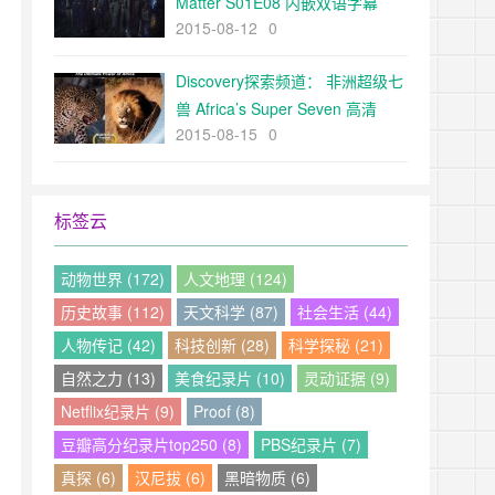
Matter S01E08 内嵌双语字幕
2015-08-12
0
（深影字幕组）
Discovery探索频道： 非洲超级七
兽 Africa’s Super Seven 高清
2015-08-15
0
720P 中文字幕下载
标签云
动物世界 (172)
人文地理 (124)
历史故事 (112)
天文科学 (87)
社会生活 (44)
人物传记 (42)
科技创新 (28)
科学探秘 (21)
自然之力 (13)
美食纪录片 (10)
灵动证据 (9)
Netflix纪录片 (9)
Proof (8)
豆瓣高分纪录片top250 (8)
PBS纪录片 (7)
真探 (6)
汉尼拔 (6)
黑暗物质 (6)