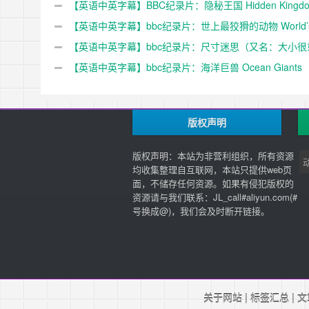
【英语中英字幕】BBC纪录片：隐秘王国 Hidden Kingdo
1080p下载
(2014) 全3集+电影版 Hidden Kingdoms+小巨人 1080p下
【英语中英字幕】bbc纪录片：世上最狡猾的动物 World’
Sneakiest Animals (2015) 全3集 超清1080P下载
【英语中英字幕】bbc纪录片：尺寸迷思（又名：大小很
要） Size Matters (2018)全2集 超清1080P下载
【英语中英字幕】bbc纪录片：海洋巨兽 Ocean Giants
(2011) 全3集 高清720P下载
版权声明
版权声明：本站为非营利组织，所有资源
均收集整理自互联网，本站只提供web页
面，不储存任何资源。如果有侵犯版权的
资源请与我们联系：JL_call#aliyun.com(#
号换成@)，我们会及时断开链接。
关于网站
|
标签汇总
|
文