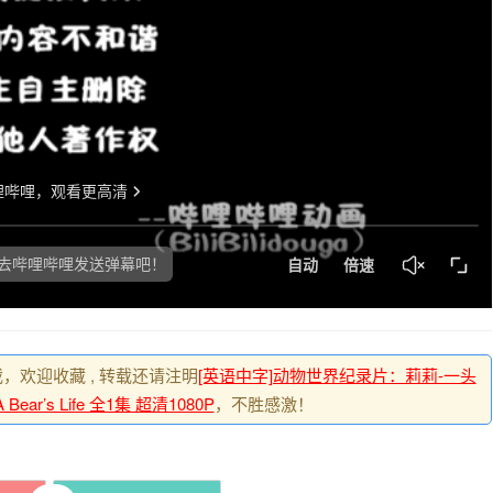
载，欢迎收藏 , 转载还请注明
[英语中字]动物世界纪录片：莉莉-一头
 A Bear’s Life 全1集 超清1080P
，不胜感激！