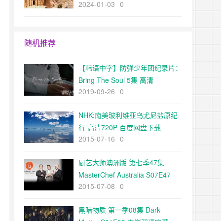
2024-01-03
0
The Ancient World超清1080p下
载
随机推荐
【韩语中字】防弹少年团纪录片：
Bring The Soul 5集 高清
2019-09-26
0
NHK:南美玻利维亚乌尤尼盐原纪
行 高清720P 百度网盘下载
2015-07-16
0
厨艺大师澳洲版 第七季47集
MasterChef Australia S07E47
2015-07-08
0
黑暗物质 第一季08集 Dark