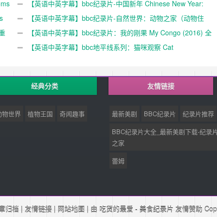
ms
【英语中英字幕】bbc纪录片-中国新年 Chinese New Year:
载
载
s
The Biggest Celebration on Earth (2016)全3集 高清720P下
【英语中英字幕】bbc纪录片-自然世界：动物之家（动物住
重
载
宅） The Natural World: Animal House (2011)全1集 超清
【英语中英字幕】bbc纪录片：我的刚果 My Congo (2016) 全
1080P
1集 高清720P下载
【英语中英字幕】bbc地平线系列：猫咪观察 Cat
Watch(2014) 全3集 高清720P下载
经典分类
友情链接
动物世界
植物王国
奇闻趣事
最新美剧
BBC纪录片
纪录片推荐
BBC纪录片大全_最新美剧下载-纪录
之家
蕾姆
章归档
|
友情链接
|
网站地图
| 由 吃货的最爱 -
美食纪录片
友情赞助 Copyr