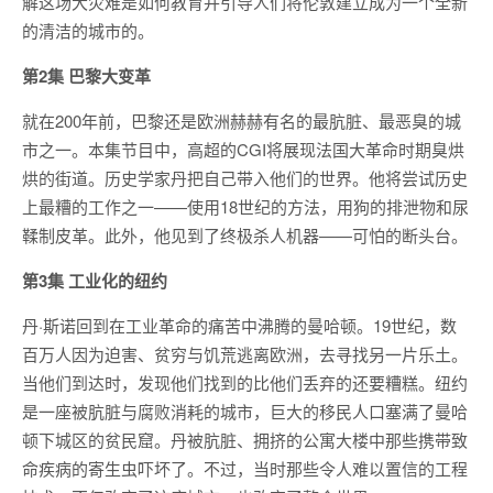
解这场大灾难是如何教育并引导人们将伦敦建立成为一个全新
的清洁的城市的。
第2集 巴黎大变革
就在200年前，巴黎还是欧洲赫赫有名的最肮脏、最恶臭的城
市之一。本集节目中，高超的CGI将展现法国大革命时期臭烘
烘的街道。历史学家丹把自己带入他们的世界。他将尝试历史
上最糟的工作之一——使用18世纪的方法，用狗的排泄物和尿
鞣制皮革。此外，他见到了终极杀人机器——可怕的断头台。
第3集 工业化的纽约
丹·斯诺回到在工业革命的痛苦中沸腾的曼哈顿。19世纪，数
百万人因为迫害、贫穷与饥荒逃离欧洲，去寻找另一片乐土。
当他们到达时，发现他们找到的比他们丢弃的还要糟糕。纽约
是一座被肮脏与腐败消耗的城市，巨大的移民人口塞满了曼哈
顿下城区的贫民窟。丹被肮脏、拥挤的公寓大楼中那些携带致
命疾病的寄生虫吓坏了。不过，当时那些令人难以置信的工程