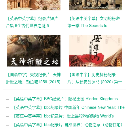
【英语中英字幕】纪录片短片
【英语中英字幕】文明的秘密
合集 5个古代世界之谜 5
第一季 The Secrets to
Mysteries Of The Ancient
Civilization (2021) 全3集 超清
World超清1080p下载
1080P下载
【国语中字】央视纪录片 -天神
【国语中字】历史探秘纪录
折鞭之地：钓鱼城1259 (2015)
片：从长安到罗马‎ (2020) 第一
全4集 超清1080P
季 全50集 高清
【英语中英字幕】BBC纪录片：隐秘王国 Hidden Kingdoms
(2014) 全3集+电影版 Hidden Kingdoms+小巨人 1080p下载
【英语中英字幕】bbc纪录片-中国新年 Chinese New Year: The
Biggest Celebration on Earth (2016)全3集 高清720P下载
【英语中英字幕】bbc纪录片：世上最狡猾的动物 World’s
Sneakiest Animals (2015) 全3集 超清1080P下载
【英语中英字幕】bbc纪录片-自然世界：动物之家（动物住宅）