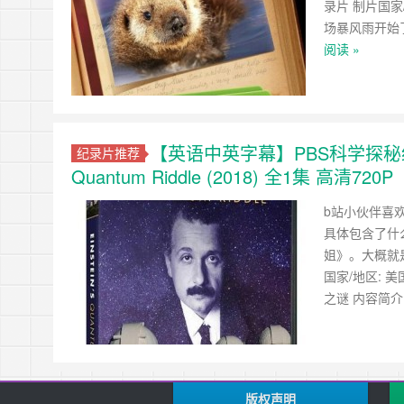
录片 制片国家/地
场暴风雨开始
阅读 »
【英语中英字幕】PBS科学探秘纪录
纪录片推荐
Quantum Riddle (2018) 全1集 高清720P
b站小伙伴喜
具体包含了什
姐》。大概就
国家/地区: 美国
之谜 内容简
版权声明