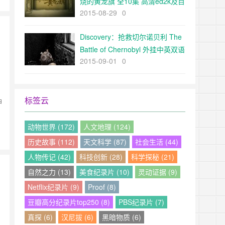
烧的黄龙旗 全10集 高清ed2k及百
2015-08-29
0
度云下载
Discovery：抢救切尔诺贝利 The
Battle of Chernobyl 外挂中英双语
2015-09-01
0
字幕 高清下载
标签云
神
动物世界 (172)
人文地理 (124)
历史故事 (112)
天文科学 (87)
社会生活 (44)
人物传记 (42)
科技创新 (28)
科学探秘 (21)
自然之力 (13)
美食纪录片 (10)
灵动证据 (9)
Netflix纪录片 (9)
Proof (8)
豆瓣高分纪录片top250 (8)
PBS纪录片 (7)
片
真探 (6)
汉尼拔 (6)
黑暗物质 (6)