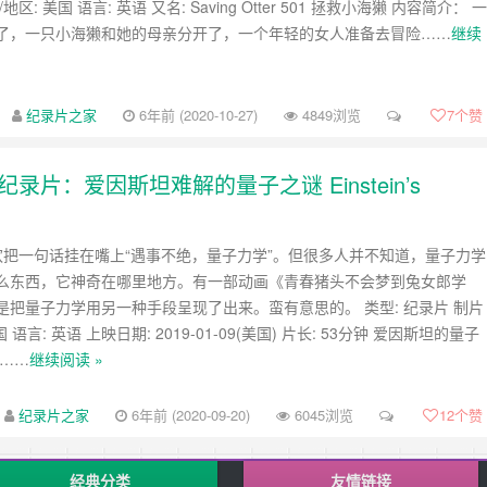
区: 美国 语言: 英语 又名: Saving Otter 501 拯救小海獭 内容简介： 一
了，一只小海獭和她的母亲分开了，一个年轻的女人准备去冒险……
继续
纪录片之家
6年前 (2020-10-27)
4849浏览
7
个赞
片：爱因斯坦难解的量子之谜 Einstein’s
欢把一句话挂在嘴上“遇事不绝，量子力学”。但很多人并不知道，量子力学
么东西，它神奇在哪里地方。有一部动画《青春猪头不会梦到兔女郎学
是把量子力学用另一种手段呈现了出来。蛮有意思的。 类型: 纪录片 制片
 语言: 英语 上映日期: 2019-01-09(美国) 片长: 53分钟 爱因斯坦的量子
介……
继续阅读 »
纪录片之家
6年前 (2020-09-20)
6045浏览
12
个赞
经典分类
友情链接