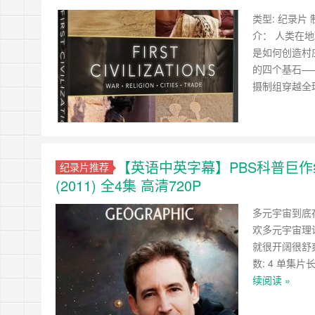
类型: 纪录片 制
介： 人类在
是如何创造村
的四个基石—
摄制组穿越全
【英语中英字幕】PBS科普巨作纪录片《
纪录片推荐
(2011) 全4集 高清720P
多元宇宙到底
欢多元宇宙理
就很开阔很舒爽啊
数: 4 单集片
续阅读 »