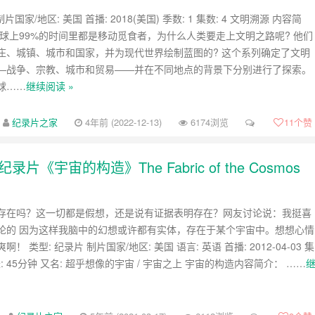
片国家/地区: 美国 首播: 2018(美国) 季数: 1 集数: 4 文明溯源 内容简
地球上99%的时间里都是移动觅食者，为什么人类要走上文明之路呢? 他们
庄、城镇、城市和国家，并为现代世界绘制蓝图的? 这个系列确定了文明
—战争、宗教、城市和贸易——并在不同地点的背景下分别进行了探索。
球……
继续阅读 »
纪录片之家
4年前 (2022-12-13)
6174浏览
11
个赞
宇宙的构造》The Fabric of the Cosmos
存在吗？这一切都是假想，还是说有证据表明存在？网友讨论说：我挺喜
论的 因为这样我脑中的幻想或许都有实体，存在于某个宇宙中。想想心情
！ 类型: 纪录片 制片国家/地区: 美国 语言: 英语 首播: 2012-04-03 集
长: 45分钟 又名: 超乎想像的宇宙 / 宇宙之上 宇宙的构造内容简介： ……