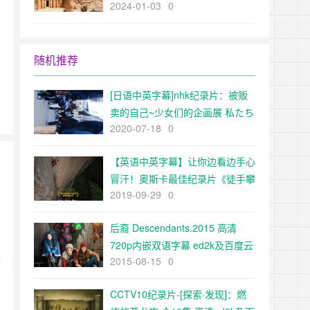
2024-01-03
0
The Ancient World超清1080p下
载
随机推荐
[日语中英字幕]nhk纪录片：被贩
卖的自己~少女们的企画展 私たち
2020-07-18
0
は買われた―少女たちの企画展―
(2017) 全1集
【英语中英字幕】让你边看边手心
冒汗！奥斯卡最佳纪录片《徒手攀
2019-09-29
0
岩Free Solo 2018》高清BD
后裔 Descendants.2015 高清
720p内嵌双语字幕 ed2k及百度云
继
2015-08-15
0
下载
CCTV10纪录片-[探索·发现]：燃