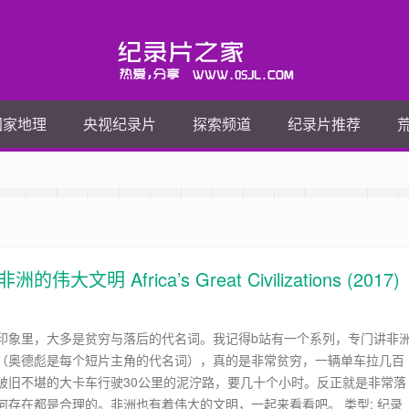
国家地理
央视纪录片
探索频道
纪录片推荐
 Africa’s Great Civilizations (2017)
印象里，大多是贫穷与落后的代名词。我记得b站有一个系列，专门讲非
（奥德彪是每个短片主角的代名词），真的是非常贫穷，一辆单车拉几百
破旧不堪的大卡车行驶30公里的泥泞路，要几十个小时。反正就是非常落
何存在都是合理的。非洲也有着伟大的文明，一起来看看吧。 类型: 纪录