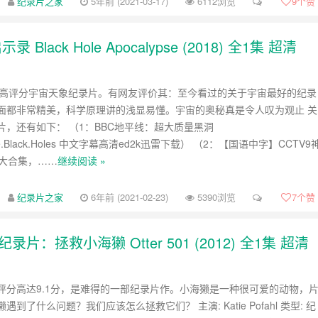
纪录片之家
5年前 (2021-03-17)
6112浏览
9
个赞
ack Hole Apocalypse (2018) 全1集 超清
.1分的高评分宇宙天象纪录片。有网友评价其：至今看过的关于宇宙最好的纪录
面都非常精美，科学原理讲的浅显易懂。宇宙的奥秘真是令人叹为观止 关
片，还有如下： （1：BBC地平线：超大质量黑洞
ive.Black.Holes 中文字幕高清ed2k迅雷下载） （2：【国语中字】CCTV9
部大合集，……
继续阅读 »
纪录片之家
6年前 (2021-02-23)
5390浏览
7
个赞
：拯救小海獭 Otter 501 (2012) 全1集 超清
评分高达9.1分，是难得的一部纪录片作。小海獭是一种很可爱的动物，
到了什么问题？我们应该怎么拯救它们？ 主演: Katie Pofahl 类型: 纪