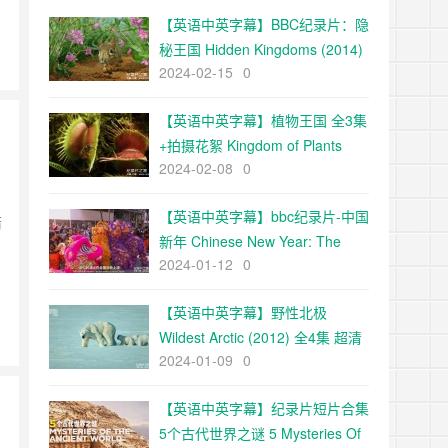
【英语中英字幕】BBC纪录片：隐
秘王国 Hidden Kingdoms (2014)
2024-02-15
0
全3集+电影版 Hidden
Kingdoms+小巨人 1080p下载
【英语中英字幕】植物王国 全3集
+拍摄花絮 Kingdom of Plants
2024-02-08
0
with David Attenborough 高清
720P下载
【英语中英字幕】bbc纪录片-中国
箭
新年 Chinese New Year: The
2024-01-12
0
Biggest Celebration on Earth
(2016)全3集 高清720P下载
【英语中英字幕】野性北极
Wildest Arctic (2012) 全4集 超清
2024-01-09
0
720P下载
【英语中英字幕】纪录片短片合集
5个古代世界之谜 5 Mysteries Of