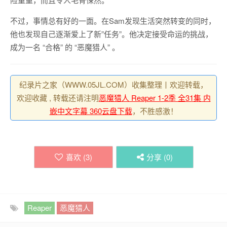
不过，事情总有好的一面。在Sam发现生活突然转变的同时，
他也发现自己逐渐爱上了新”任务”。他决定接受命运的挑战，
成为一名 “合格” 的 “恶魔猎人” 。
纪录片之家（WWW.05JL.COM）收集整理丨欢迎转载，
欢迎收藏 , 转载还请注明
恶魔猎人 Reaper 1-2季 全31集 内
嵌中文字幕 360云盘下载
，不胜感激！
喜欢 (
3
)
分享 (
0
)
Reaper
恶魔猎人