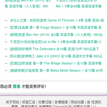
[剧情]宾虚 Ben-Hur (2010) 全2
千谎百计(别对我说谎)Lie to
集 双语字幕（人人影视）360
Me 1-3季全48集 高清双语字幕
云盘下载
(人人字幕组) 720P 下载
冰与火之歌：权利的游戏 Game of Thrones 1-4季 全集 高清+配
乐MP3+地图 360云盘下载
[犯罪]冰血暴 第一季 Fargo Season 1 全10集 中英双语字幕 高
清360云盘下载
[剧情]宾虚 Ben-Hur (2010) 全2集 双语字幕（人人影视）360云
盘下载
千谎百计(别对我说谎)Lie to Me 1-3季全48集 高清双语字幕(人
人字幕组) 720P 下载
[剧情]辩护律师 The Defenders 全18集 高清720P 360云盘下
载
[科幻剧]变种特工 Jake 2.0 (2003) 全16集 高清中文字幕 360云
盘下载
[犯罪]边桥谜案 第一季 The Bridge Season 1 全13集 双语字幕
(YYeTs) 高清720P 360云盘下载
[悬疑惊悚]贝兹旅馆 第一季 Bates Motel Season 1 全10集 srt外
挂双语字幕 高清 360云盘下载
您必须
登录
才能发表评论！
关于网站
|
标签汇总
|
文章归档
|
友情链接
|
网站地图
| 由 吃货的
最爱 -
美食纪录片
友情赞助 Copyright By
纪录片之家
|
|
|