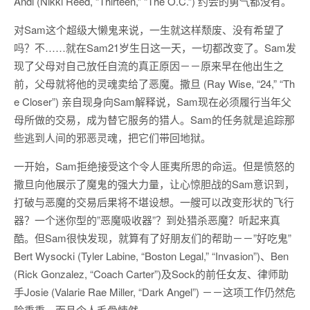
Andi (Nikki Reed, “Thirteen,” “The O.C.”) 约会的勇气都没有。
对Sam这个超级大懒鬼来说，一生就这样颓废、没有希望了
吗？不……就在Sam21岁生日这一天，一切都改变了。Sam发
现了父母对自己放任自流的真正原因－－原来早在他出生之
前，父母就将他的灵魂卖给了恶魔。撒旦 (Ray Wise, “24,” “Th
e Closer”) 亲自现身向Sam解释说，Sam现在必须履行当年父
母所做的交易，成为替它服务的猎人。Sam的任务就是追踪那
些逃到人间的邪恶灵魂，把它们带回地狱。
一开始，Sam拒绝接受这个令人匪夷所思的命运。但是愤怒的
撒旦向他展示了魔鬼的强大力量，让心惊胆战的Sam意识到，
打破与恶魔的交易后果将不堪设想。一艘可以改变形状的飞行
器？一个迷你型的”恶魔吸收器”？到处猎杀恶魔？听起来真
酷。但Sam很快发现，就算有了好朋友们的帮助－－”好吃鬼”
Bert Wysocki (Tyler Labine, “Boston Legal,” “Invasion”)、Ben
(Rick Gonzalez, “Coach Carter”)及Sock的前任女友、律师助
手Josie (Valarie Rae Miller, “Dark Angel”) －－这项工作仍然危
险重重，而且令人毛骨悚然。