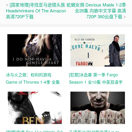
[国家地理]寻找亚马逊猎头族
蛇蝎女佣 Devious Maids 1-2季
Headshrinkers Of The Amazon
全26集 内嵌中文字幕 高清
高清720P下载
720P 360云盘下载
冰与火之歌：权利的游戏
[犯罪]冰血暴 第一季 Fargo
Game of Thrones 1-4季 全集
Season 1 全10集 中英双语字
高清+配乐MP3+地图 360云盘
幕 高清360云盘下载
下载