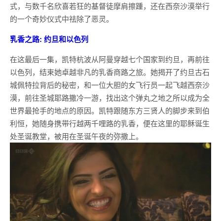
式，与数千名欣喜若狂的基督徒摩肩擦踵，还在西奈沙漠举行
的一个奇妙仪式中祛除了恶灵。
乳香之路: 约旦和以色列
在这最后一集，凯特杭波从阿曼穿越七个国家到约旦，再前往
以色列，结束她卓越非凡的乳香商路之旅。她揭开了约旦古石
城佩特拉背后的秘密，和一位大胆的女飞行员一起飞越西奈沙
漠，前往圣城耶路撒冷一游，找出这个弹丸之地之所以成为全
世界最抢手的地点的原因。凯特跟随东方三贤人的脚步来到伯
利恒，她随身携带行越两千哩路的乳香，便在这里的耶稣诞生
处圣诞教堂，被用在圣诞午夜的弥撒上。