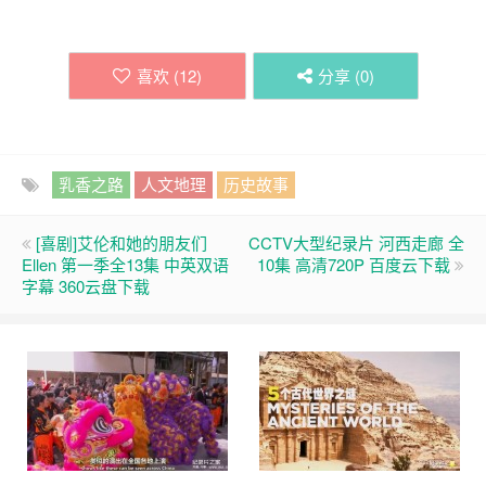
喜欢 (
12
)
分享 (
0
)
乳香之路
人文地理
历史故事
[喜剧]艾伦和她的朋友们
CCTV大型纪录片 河西走廊 全
Ellen 第一季全13集 中英双语
10集 高清720P 百度云下载
字幕 360云盘下载