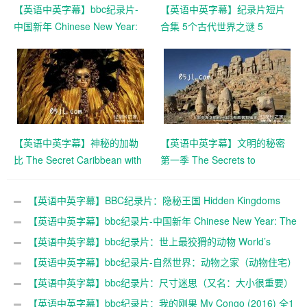
【英语中英字幕】bbc纪录片-
【英语中英字幕】纪录片短片
中国新年 Chinese New Year:
合集 5个古代世界之谜 5
The Biggest Celebration on
Mysteries Of The Ancient
Earth (2016)全3集 高清720P
World超清1080p下载
下载
【英语中英字幕】神秘的加勒
【英语中英字幕】文明的秘密
比 The Secret Caribbean with
第一季 The Secrets to
Trevor McDonald (2009)全3集
Civilization (2021) 全3集 超清
高清720P下载
1080P下载
【英语中英字幕】BBC纪录片：隐秘王国 Hidden Kingdoms
(2014) 全3集+电影版 Hidden Kingdoms+小巨人 1080p下载
【英语中英字幕】bbc纪录片-中国新年 Chinese New Year: The
Biggest Celebration on Earth (2016)全3集 高清720P下载
【英语中英字幕】bbc纪录片：世上最狡猾的动物 World’s
Sneakiest Animals (2015) 全3集 超清1080P下载
【英语中英字幕】bbc纪录片-自然世界：动物之家（动物住宅）
The Natural World: Animal House (2011)全1集 超清1080P
【英语中英字幕】bbc纪录片：尺寸迷思（又名：大小很重要）
Size Matters (2018)全2集 超清1080P下载
【英语中英字幕】bbc纪录片：我的刚果 My Congo (2016) 全1