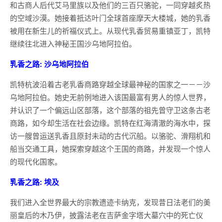
和古商人后代艾马里族以及他们的三百只骆驼，一同穿越炙热
的空域沙漠。她接着抵达叶门全球首座摩天大楼城，她的乳香
被用在新生儿的祈福仪式上。从现代乳香贸易重镇亚丁，凯特
继续往北进入神秘王国沙乌地阿拉伯。
乳香之路: 沙乌地阿拉伯
凯特杭波沿着古老乳香商路穿越全球最神秘的国家之一－－沙
乌地阿拉伯。她史无前例地进入该国最富有男人的惊人世界，
并认识了一个偏远山区部落，这个部落的祖先曾守卫这条古老
商路，如今却生活在社会边缘。凯特在红海清澈的海水中，探
访一艘曾运送乳香且原封未动的古代沉船。以骆驼、滑翔机和
船当交通工具，她探索穿越这个王国的商路，并发现一个惊人
的现代化国家。
乳香之路: 埃及
我们进入全世界最大的宗教遗迹卡纳克，发现昔日法老们的美
丽皇后的木乃伊，披露法老在吉萨金字塔大墓穴中的死亡仪