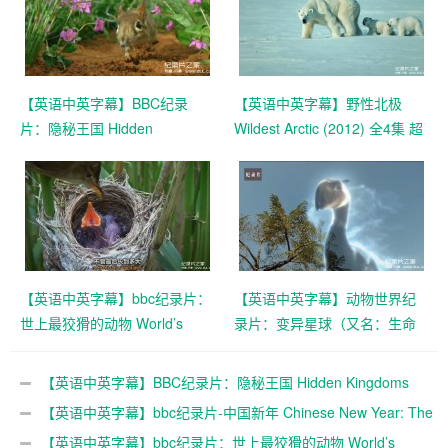
【英语中英字幕】BBC纪录
【英语中英字幕】野性北极
片：隐秘王国 Hidden
Wildest Arctic (2012) 全4集 超
Kingdoms (2014) 全3集+电影
清720P下载
版 Hidden Kingdoms+小巨人
1080p下载
【英语中英字幕】bbc纪录片：
【英语中英字幕】动物世界纪
世上最狡猾的动物 World’s
录片：变异星球（又名：生命
Sneakiest Animals (2015) 全3
的力量） The Mutant Planet
集 超清1080P下载
全6集（2010） 超清1080P下
【英语中英字幕】BBC纪录片：隐秘王国 Hidden Kingdoms
载
(2014) 全3集+电影版 Hidden Kingdoms+小巨人 1080p下载
【英语中英字幕】bbc纪录片-中国新年 Chinese New Year: The
Biggest Celebration on Earth (2016)全3集 高清720P下载
【英语中英字幕】bbc纪录片：世上最狡猾的动物 World’s