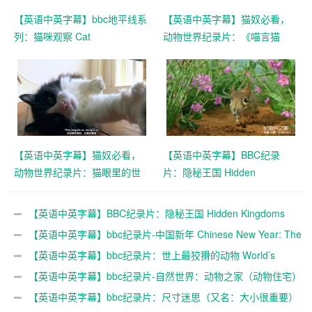
【英语中英字幕】bbc地平线系
【英语中英字幕】猫奴必看，
列：猫咪观察 Cat
动物世界纪录片：《喵言猫
Watch(2014) 全3集 高清720P
语》 全1集 高清720P
下载
【英语中英字幕】猫奴必看，
【英语中英字幕】BBC纪录
动物世界纪录片：猫眼里的世
片：隐秘王国 Hidden
界 全1集 高清720P
Kingdoms (2014) 全3集+电影
版 Hidden Kingdoms+小巨人
【英语中英字幕】BBC纪录片：隐秘王国 Hidden Kingdoms
1080p下载
(2014) 全3集+电影版 Hidden Kingdoms+小巨人 1080p下载
【英语中英字幕】bbc纪录片-中国新年 Chinese New Year: The
Biggest Celebration on Earth (2016)全3集 高清720P下载
【英语中英字幕】bbc纪录片：世上最狡猾的动物 World’s
Sneakiest Animals (2015) 全3集 超清1080P下载
【英语中英字幕】bbc纪录片-自然世界：动物之家（动物住宅）
The Natural World: Animal House (2011)全1集 超清1080P
【英语中英字幕】bbc纪录片：尺寸迷思（又名：大小很重要）