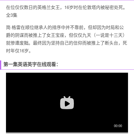
在位仅仅数日的英格兰女王，16岁时在伦敦塔内被秘密处死。
全3集
简·格雷在顺位继承人的排序中并不靠前，但却因为时局和公
爵的阴谋而被推上了女王宝座，但仅仅九天（一说是十三天）
就惨遭废黜。最终因为坚持自己的信仰而被推上了断头台，死
时年仅16岁。
第一集英语英字在线观看：