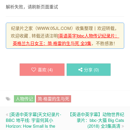
解析失败，请刷新页面重试
纪录片之家（WWW.05JL.COM）收集整理丨欢迎转载，
欢迎收藏 , 转载还请注明
[英语英字]bbc人物传记纪录片：
英格兰九日女王：简·格雷的生与死 全3集
，不胜感激！
喜欢 (
4
)
分享 (
0
)
人物传记
简·格雷的生与死
[英语中英字幕]天文纪录片-
【英语中英字幕】动物世界纪
BBC 地平线: 宇宙何其小
录片：bbc-大猫 Big Cats
Horizon: How Small Is the
(2018) 全3集高清