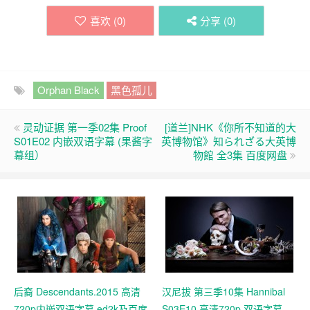
喜欢 (
0
)
分享 (
0
)
Orphan Black
黑色孤儿
灵动证据 第一季02集 Proof
[道兰]NHK《你所不知道的大
S01E02 内嵌双语字幕 (果酱字
英博物馆》知られざる大英博
幕组）
物館 全3集 百度网盘
后裔 Descendants.2015 高清
汉尼拔 第三季10集 Hannibal
720p内嵌双语字幕 ed2k及百度
S03E10 高清720p 双语字幕