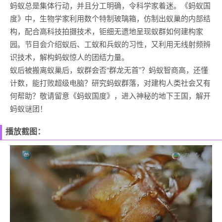
蚂蚁总是集体行动，并且分工明确，令科学家着迷。《蚂蚁国
度》中，生物学家利用数个特制玻璃箱，仿制出蚁巢的内部结
构，配合高科技拍摄技术，钜细无遗地呈现蚁群如何建构家
园。节目会介绍蚁后、工蚁和兵蚁的习性，又利用无线射频辨
识技术，解构蚂蚁惊人的团结力量。
蚁后被搬离蚁巢后，蚁群会否“群龙无首”？蚂蚁智商高，还懂
计数，能打败超级电脑？研究蚂蚁群落，对建构人类社会又有
何帮助？敬请留意《蚂蚁国度》，进入神秘的地下王国，解开
蚂蚁谜团！
播放截图：