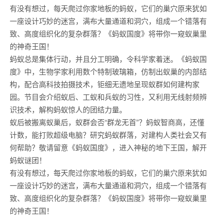
有没有想过，每天爬过你家地板的蚂蚁，它们的巢穴原来犹如
一座设计巧妙的迷宫，满布大量通道和洞穴，组成一个错落有
致、高度组织化的复杂群落？《蚂蚁国度》将带你一窥蚁巢里
的神奇王国！
蚂蚁总是集体行动，并且分工明确，令科学家着迷。《蚂蚁国
度》中，生物学家利用数个特制玻璃箱，仿制出蚁巢的内部结
构，配合高科技拍摄技术，钜细无遗地呈现蚁群如何建构家
园。节目会介绍蚁后、工蚁和兵蚁的习性，又利用无线射频辨
识技术，解构蚂蚁惊人的团结力量。
蚁后被搬离蚁巢后，蚁群会否“群龙无首”？蚂蚁智商高，还懂
计数，能打败超级电脑？研究蚂蚁群落，对建构人类社会又有
何帮助？敬请留意《蚂蚁国度》，进入神秘的地下王国，解开
蚂蚁谜团！
有没有想过，每天爬过你家地板的蚂蚁，它们的巢穴原来犹如
一座设计巧妙的迷宫，满布大量通道和洞穴，组成一个错落有
致、高度组织化的复杂群落？《蚂蚁国度》将带你一窥蚁巢里
的神奇王国！