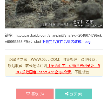
链接：http://pan.baidu.com/share/init?shareid=204867479&uk
=69953663 密码：ulod
下载完后文件后缀名改成mpeg
纪录片之家（WWW.05JL.COM）收集整理丨欢迎转载，
欢迎收藏 , 转载还请注明
【英语中字】动物世界纪录处：B
BC-蚂蚁国度 Planet Ant 全1集高清
，不胜感激！
喜欢 (
6
)
分享 (
0
)