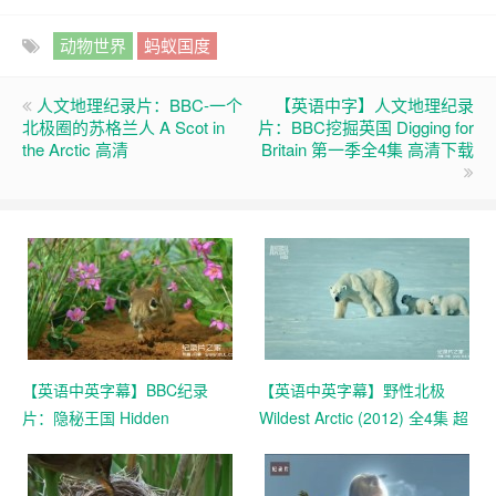
动物世界
蚂蚁国度
人文地理纪录片：BBC-一个
【英语中字】人文地理纪录
北极圈的苏格兰人 A Scot in
片：BBC挖掘英国 Digging for
the Arctic 高清
Britain 第一季全4集 高清下载
【英语中英字幕】BBC纪录
【英语中英字幕】野性北极
片：隐秘王国 Hidden
Wildest Arctic (2012) 全4集 超
Kingdoms (2014) 全3集+电影
清720P下载
版 Hidden Kingdoms+小巨人