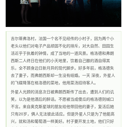
吉尔蒂弗洛村，法国一个名不见经传的小村子，因为两个小
老头以他们对电子产品顽固不化的排斥，对大自然、田园生
活近乎于执着的钟情，成了当地的一道风景。格洛德和弗朗
西斯二人终日在他们的小天地里，饮着自己酿的酒自得其
乐，全不顾身边日新月异的现代脚步。好多年前，格洛德失
去了妻子，而弗朗西斯却一生没有结婚。一天 深夜，外星人
的飞碟降落在格洛德的菜地，他用菜汤招待客人。
外星人光顾的消息次日被弗朗西斯传了出去，遭到人们的讥
笑，以为是他酒后的醉话。不愿被当成傻瓜的格洛德则缄口
不言。来自奥克斯星球的朋友给他带回他的妻子，复活后她
只有20岁，俩人无法彼此适应。但是外星人只是为了他能高
兴，就和汤和葡萄酒一样美好。村子要开发土地，他们只好