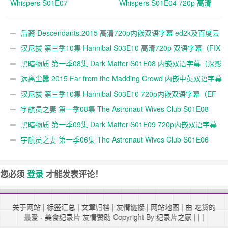
Whispers S01E07
Whispers S01E04 720p 高清
后裔 Descendants.2015 高清720p内嵌双语字幕 ed2k及百度云
下载
汉尼拔 第三季10集 Hannibal S03E10 高清720p 双语字幕（FIX
字幕侠）
黑暗物质 第一季08集 Dark Matter S01E08 内嵌双语字幕（深影
字幕组）
远离尘嚣 2015 Far from the Madding Crowd 内嵌中英双语字幕
720P下载
汉尼拔 第三季10集 Hannibal S03E10 720p内嵌双语字幕（EF
字幕组）
宇航员之妻 第一季08集 The Astronaut Wives Club S01E08
720p双语字幕(EF字幕组)
黑暗物质 第一季09集 Dark Matter S01E09 720p内嵌双语字幕
（EF字幕组）
宇航员之妻 第一季06集 The Astronaut Wives Club S01E06
720p内嵌双语字幕下载
您必须
登录
才能发表评论！
关于网站
|
标签汇总
|
文章归档
|
友情链接
|
网站地图
| 由 吃货的
最爱 -
美食纪录片
友情赞助 Copyright By
纪录片之家
|
|
|