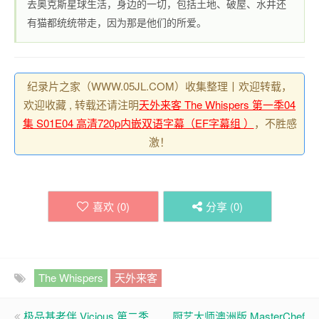
去奥克斯星球生活，身边的一切，包括土地、破屋、水井还
有猫都统统带走，因为那是他们的所爱。
纪录片之家（WWW.05JL.COM）收集整理丨欢迎转载，
欢迎收藏 , 转载还请注明
天外来客 The Whispers 第一季04
集 S01E04 高清720p内嵌双语字幕（EF字幕组 ）
，不胜感
激！
喜欢 (
0
)
分享 (
0
)
The Whispers
天外来客
极品基老伴 Vicious 第二季
厨艺大师澳洲版 MasterChef