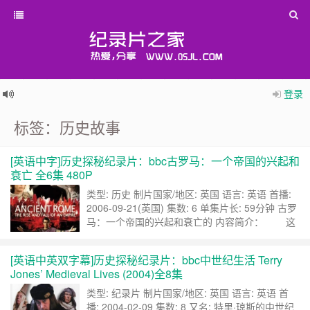
登录
标签：历史故事
[英语中字]历史探秘纪录片：bbc古罗马：一个帝国的兴起和
衰亡 全6集 480P
类型: 历史 制片国家/地区: 英国 语言: 英语 首播:
2006-09-21(英国) 集数: 6 单集片长: 59分钟 古罗
马：一个帝国的兴起和衰亡的 内容简介： 这
个带有一定剧情的系列纪录片通过罗马时期的六个
关键转折点描述古罗马的兴起和衰亡的故事,但它
[英语中英双字幕]历史探秘纪录片：bbc中世纪生活 Terry
立足于精确的、广泛的历史研究，向我们展现了那
Jones’ Medieval Lives (2004)全8集
些贪婪的、淫荡的和野心勃勃的人如凯撒、尼禄和
康斯坦丁……
继续阅读 »
类型: 纪录片 制片国家/地区: 英国 语言: 英语 首
播: 2004-02-09 集数: 8 又名: 特里·琼斯的中世纪