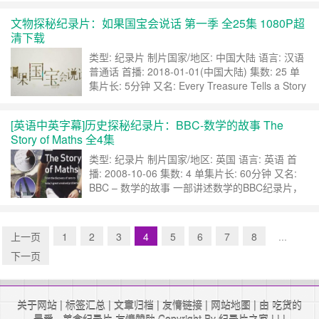
家的。虽然日本也在淡化汉字，但貌似他们没有棒
文物探秘纪录片：如果国宝会说话 第一季 全25集 1080P超
子这么丧心病狂吧。这点还是比棒子国可取。 古
清下载
代世界的“四大文明”中，埃及，美索不达米亚，印
度河的文明死亡和破碎，只有中国文明在4000多
类型: 纪录片 制片国家/地区: 中国大陆 语言: 汉语
年……
继续阅读 »
普通话 首播: 2018-01-01(中国大陆) 集数: 25 单
集片长: 5分钟 又名: Every Treasure Tells a Story
如果国宝会说话 第一季 内容简介： 《如果国
宝会说话》共100集，分为四季播出，第一季将于
[英语中英字幕]历史探秘纪录片：BBC-数学的故事 The
2018年1月1日开始在中央电视台纪录频道首播。
Story of Maths 全4集
为拍摄该……
继续阅读 »
类型: 纪录片 制片国家/地区: 英国 语言: 英语 首
播: 2008-10-06 集数: 4 单集片长: 60分钟 又名:
BBC – 数学的故事 一部讲述数学的BBC纪录片，
会讲到历史上一些著名的数学天才以及他们对于数
学的贡献。当然也有中国的数学家。 《数学的故
事》总共4集，英语发音，内嵌中英字幕。mp4格
上一页
1
2
3
4
5
6
7
8
...
式，分辨率：704×39……
继续阅读 »
下一页
关于网站
|
标签汇总
|
文章归档
|
友情链接
|
网站地图
| 由 吃货的