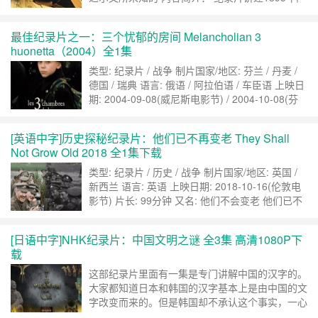
当达尔文在物种起源中初次假设进化论的故事. 进
化论中-物竞天择,适者生存这一理论已经被科学以
最佳纪录片之一：三个忧郁的房间 Melancholian 3
及公众认可,但是在一次暴风骤雨般的激烈辩论中,
huonetta（2004）全1集
这个理论被一些宗教人士所否认,大众……
继续阅
读 »
类型: 纪录片 / 战争 制片国家/地区: 芬兰 / 丹麦 /
德国 / 瑞典 语言: 俄语 / 阿拉伯语 / 车臣语 上映日
期: 2004-09-08(威尼斯电影节) / 2004-10-08(芬
兰) 片长: 106分钟 又名: 精神抑郁症 / Les 3
chambres de la mélancolie / The 3 Rooms of
[英语中字]历史探秘纪录片：他们已不再变老 They Shall
Melanc……
继续阅读 »
Not Grow Old 2018 全1集下载
类型: 纪录片 / 历史 / 战争 制片国家/地区: 英国 /
新西兰 语言: 英语 上映日期: 2018-10-16(伦敦电
影节) 片长: 99分钟 又名: 他们不会变老 他们已不
再变老 内容简介： 彼得·杰克逊执导的一战纪
录片[他们永远不会变老]首曝剧照。该片将聚焦经
[日语中字]NHK纪录片：中国文明之谜 全3集 高清1080P下
历1914年—1918年间战争的那些人的真实故事。
载
据悉片中的大部分史料均是首次公开……
继续阅读
»
这部纪录片里面有一集是专门讲解中国的汉字的。
大家都知道日本和韩国的汉字基本上是由中国的文
字改变而来的。但是韩国却不承认这个事实，一心
想要摆脱汉字。还把中国的一些节日注册成它们国