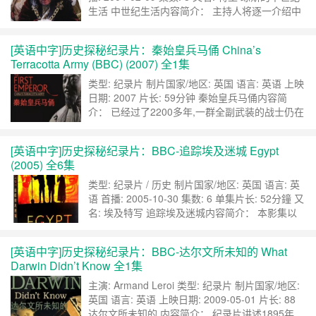
生活 中世纪生活内容简介： 主持人将逐一介绍中
世纪各种社会阶层的原型－骑士，农民，闺秀，僧
侣，歹徒，君王，商人以及哲学家。在片子中将到
[英语中字]历史探秘纪录片：秦始皇兵马俑 China’s
访这些人曾经生活过的一些有代表性的地点，重新
Terracotta Army (BBC) (2007) 全1集
构建他们曾经生活过的世界，因此观众朋友将看到
一大群鲜活的生……
继续阅读 »
类型: 纪录片 制片国家/地区: 英国 语言: 英语 上映
日期: 2007 片长: 59分钟 秦始皇兵马俑内容简
介： 已经过了2200多年,一群全副武装的战士仍在
时刻警戒着,为中国的第一位皇帝—秦始皇保驾护
陵,这些真人大小的御林军塑像有1400多尊,包括弓
[英语中字]历史探秘纪录片：BBC-追踪埃及迷城 Egypt
箭手、骑兵、战车队、步兵和战马。然而出土的兵
(2005) 全6集
马俑只是庞大的地下御林军的一部分,在西安附近
的秦始皇陵基中……
继续阅读 »
类型: 纪录片 / 历史 制片国家/地区: 英国 语言: 英
语 首播: 2005-10-30 集数: 6 单集片长: 52分鐘 又
名: 埃及特写 追踪埃及迷城内容简介： 本影集以
古埃及世界最重要的一些发现为焦点，回溯时空探
索三个最大的传奇。 其中包含了：霍华德卡特发
[英语中字]历史探秘纪录片：BBC-达尔文所未知的 What
现被历史所遗忘的法老王—图坦卡门；流浪冒险家
Darwin Didn’t Know 全1集
贝尔松尼深入尼罗河上游发现沉没在黄沙之中的拉
姆西……
继续阅读 »
主演: Armand Leroi 类型: 纪录片 制片国家/地区:
英国 语言: 英语 上映日期: 2009-05-01 片长: 88
达尔文所未知的 内容简介： 纪录片讲述1895年,