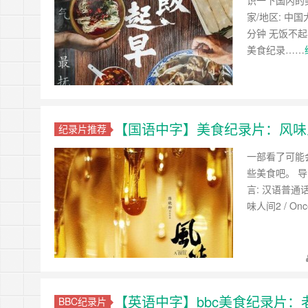
识一下国内的
家/地区: 中国大
分钟 无饭不
美食纪录……
【国语中字】美食纪录片：风味人间 
纪录片推荐
一部看了可能
些美食吧。 导演
言: 汉语普通话 
味人间2 / Onc
【英语中字】bbc美食纪录片：老妈私房菜T
BBC纪录片