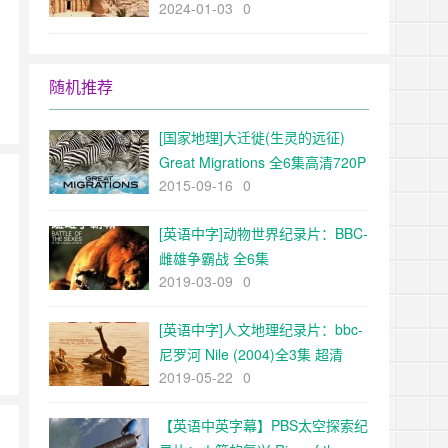
2024-01-03
0
The Ancient World超清1080p下
载
。
随机推荐
[国家地理]大迁徙(生灵的远征)
Great Migrations 全6集高清720P
2015-09-16
0
下载
[英语中字]动物世界纪录片：BBC-
雌雄争霸战 全6集
2019-03-09
0
[英语中字]人文地理纪录片：bbc-
尼罗河 Nile (2004)全3集 超清
2019-05-22
0
1080P
【英语中英字幕】PBS太空探索纪