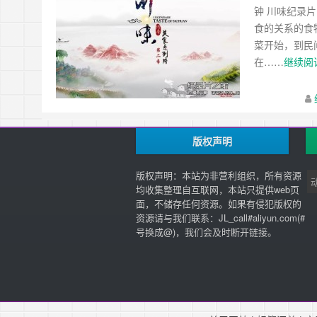
钟 川味纪录片内
食的关系的食
菜开始，到民
在……
继续阅读
版权声明
版权声明：本站为非营利组织，所有资源
均收集整理自互联网，本站只提供web页
面，不储存任何资源。如果有侵犯版权的
资源请与我们联系：JL_call#aliyun.com(#
号换成@)，我们会及时断开链接。