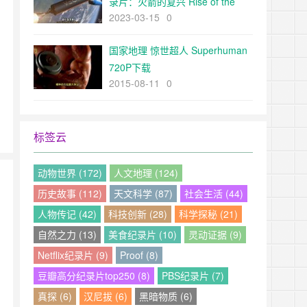
录片：火箭的复兴 Rise of the
2023-03-15
0
Rockets (2019) 全1集 高清720P
下载
国家地理 惊世超人 Superhuman
720P下载
2015-08-11
0
标签云
动物世界 (172)
人文地理 (124)
历史故事 (112)
天文科学 (87)
社会生活 (44)
人物传记 (42)
科技创新 (28)
科学探秘 (21)
自然之力 (13)
美食纪录片 (10)
灵动证据 (9)
Netflix纪录片 (9)
Proof (8)
豆瓣高分纪录片top250 (8)
PBS纪录片 (7)
真探 (6)
汉尼拔 (6)
黑暗物质 (6)