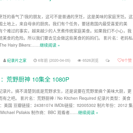
烹饪的香气了!我的朋友，这可不是普通的烹饪，这是美味的家庭烹饪。这
国土地上，来自母亲的厨房。我们有个任务，要拯救国内最受喜爱的美
有个难过的事实，越来越少的人烹煮传统家庭美食。如果我们不小心，我
统美食的危险。所以我们要去见会做这些美食的妈妈们。 影片名：老妈私
e Hairy Bikers:……
继续阅读 »
纪录片之家
6年前 (2020-04-05)
6526浏览
6
个赞
荒野厨神 10集全 1080P
纪录片。搞不清楚到底是荒野求生，还是说要在荒野里搞个美味大厨，更
之吧。 影片名：荒野厨神 / No Kitchen Required 纪录片类型：美食
美国 豆瓣链接：24381074 IMDb链接：tt2005302 制片年份：2012 集
ichael Psilakis 制作商：BBC 观看者……
继续阅读 »