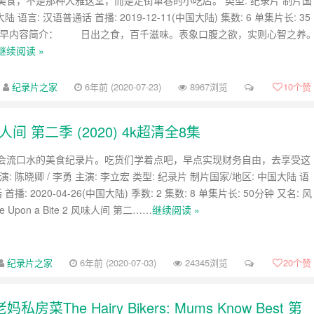
美食，不是那种大雅这堂，而是走街窜巷的小吃店。 类型: 纪录片 制片国
陆 语言: 汉语普通话 首播: 2019-12-11(中国大陆) 集数: 6 单集片长: 35
起早内容简介： 日出之食，百千滋味。表象口腹之欲，实则心智之养
继续阅读 »
纪录片之家
6年前 (2020-07-23)
8967浏览
10
个赞
第二季 (2020) 4k超清全8集
会流口水的美食纪录片。吃货们学着点吧，早点实现财务自由，去享受这
: 陈晓卿 / 李勇 主演: 李立宏 类型: 纪录片 制片国家/地区: 中国大陆 语
首播: 2020-04-26(中国大陆) 季数: 2 集数: 8 单集片长: 50分钟 又名: 风
e Upon a Bite 2 风味人间 第二……
继续阅读 »
纪录片之家
6年前 (2020-07-03)
24345浏览
20
个赞
he Hairy Bikers: Mums Know Best 第