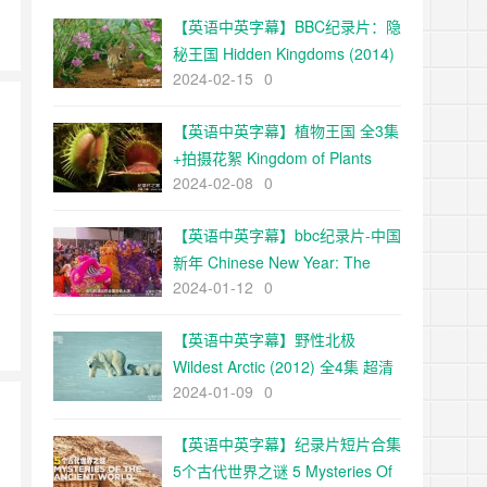
【英语中英字幕】BBC纪录片：隐
秘王国 Hidden Kingdoms (2014)
2024-02-15
0
全3集+电影版 Hidden
Kingdoms+小巨人 1080p下载
【英语中英字幕】植物王国 全3集
+拍摄花絮 Kingdom of Plants
2024-02-08
0
with David Attenborough 高清
720P下载
【英语中英字幕】bbc纪录片-中国
新年 Chinese New Year: The
2024-01-12
0
Biggest Celebration on Earth
(2016)全3集 高清720P下载
【英语中英字幕】野性北极
Wildest Arctic (2012) 全4集 超清
2024-01-09
0
720P下载
【英语中英字幕】纪录片短片合集
5个古代世界之谜 5 Mysteries Of