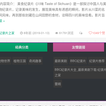
容简介： 美食纪录片《川味 Taste of Sichuan》是一部探讨中国人与
物纪录片，记录美味的发生，展现美味具有诱惑的瞬间，影片从川菜的名
间风味，再到那些封藏在山间田野的食材，诠释四川的美味佳肴。影片旨
 »
纪录片之家
8年前 (2019-01-13)
61791浏览
1049
个赞
经典分类
友情链接
动物世界
植物王国
奇闻趣事
最新美剧
BBC纪录片
纪录片推荐
BBC纪录片大全_最新美剧下载-纪录
之家
蕾姆