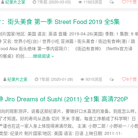
纪录片之家
7年前 (2020-03-03)
11923浏览
7
个赞
街头美食 第一季 Street Food 2019 全5集
片国家/地区: 美国 语言: 英语 首播: 2019-04-26(美国) 季数: 1 集数: 9 
 又名: 世界小吃(台) / 世界小吃 亚洲篇 / 街头美食 / 街边有食神(港) / 路
et Food Aisa 街头绝味 第一季内容简介： 《街边有食神》（Netflix官方译
的餐桌》的创……
继续阅读 »
纪录片之家
7年前 (2020-01-28)
9315浏览
6
个赞
Dreams of Sushi (2011) 全1集 高清720P
利向的观影测评，说看这部纪录片，要做好口水直流的准备。到底怎么样
了才知道。好的寿司从选鱼 切片 烹米 手握，每道工序都成了科学啊！日
谨也在这一家人身上体现得淋漓尽致。 主演: 小野二郎 / 小野祯一 / 小
类型: 纪录片 制片国家/地区: 美国 语言: 日语 上映日期: 2011-11-