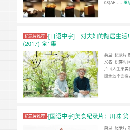
08(AF……
继
[日语中字]一对夫妇的隐居生活
纪录片推荐
(2017) 全1集
类型: 纪录片 制
又名: 积存时间的
片《人生果实
能永远不会看
[国语中字]美食纪录片：川味 第
纪录片推荐
类型: 纪录片 