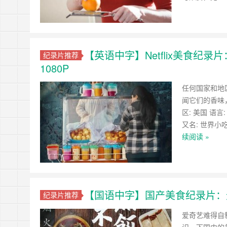
【英语中字】Netflix美食纪录
纪录片推荐
1080P
任何国家和地
闻它们的香味
区: 美国 语言:
又名: 世界小
续阅读 »
【国语中字】国产美食纪录片：无饭不
纪录片推荐
爱奇艺难得自