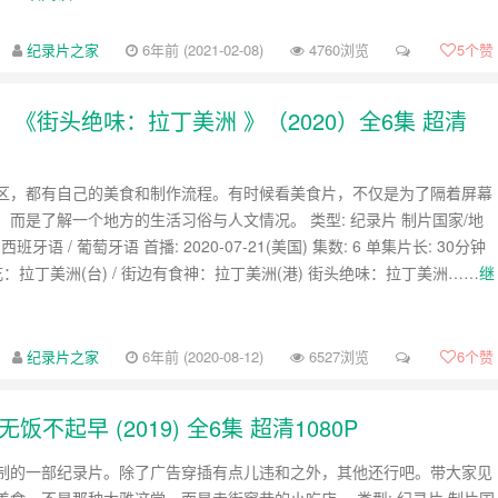
纪录片之家
6年前 (2021-02-08)
4760浏览
5
个赞
片：《街头绝味：拉丁美洲 》（2020）全6集 超清
区，都有自己的美食和制作流程。有时候看美食片，不仅是为了隔着屏幕
，而是了解一个地方的生活习俗与人文情况。 类型: 纪录片 制片国家/地
 西班牙语 / 葡萄牙语 首播: 2020-07-21(美国) 集数: 6 单集片长: 30分钟
吃：拉丁美洲(台) / 街边有食神：拉丁美洲(港) 街头绝味：拉丁美洲……
继
纪录片之家
6年前 (2020-08-12)
6527浏览
6
个赞
起早 (2019) 全6集 超清1080P
制的一部纪录片。除了广告穿插有点儿违和之外，其他还行吧。带大家见