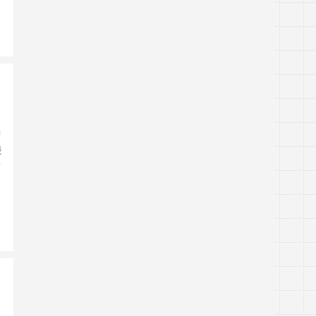
钟
录
可
分