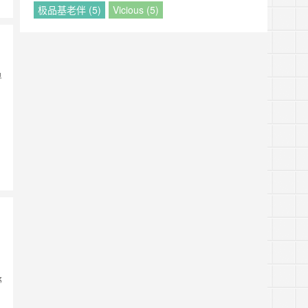
极品基老伴 (5)
Vicious (5)
单
，
野