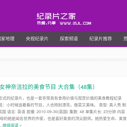
国家地理
央视纪录片
探索频道
纪录片推荐
女神奈洁拉的美食节目 大合集（48集）
形式的纪录片，也是一套非常具有食用价值与观赏价值的美食教程纪录
说：小时候追着看的节目，人也特别漂亮，做菜又美味。 类型: 真人秀 制
国 语言: 英语 首播: 2010-09-30(英国) 集数: 48 单集片长: 23分钟 内容
人母的她是闻名世界的作家，也是喜好美食的顶尖厨师。她热爱生命、美食
…
继续阅读 »