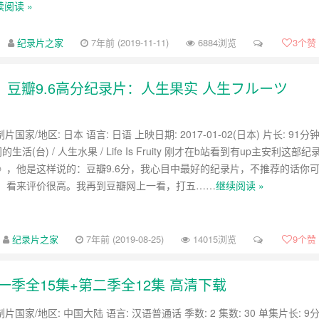
续阅读 »
纪录片之家
7年前 (2019-11-11)
6884浏览
3
个赞
！豆瓣9.6高分纪录片：人生果实 人生フルーツ
片国家/地区: 日本 语言: 日语 上映日期: 2017-01-02(日本) 片长: 91分
生活(台) / 人生水果 / Life Is Fruity 刚才在b站看到有up主安利这部纪
》，他是这样说的：豆瓣9.6分，我心目中最好的纪录片，不推荐的话你
。看来评价很高。我再到豆瓣网上一看，打五……
继续阅读 »
纪录片之家
7年前 (2019-08-25)
14015浏览
9
个赞
一季全15集+第二季全12集 高清下载
制片国家/地区: 中国大陆 语言: 汉语普通话 季数: 2 集数: 30 单集片长: 9