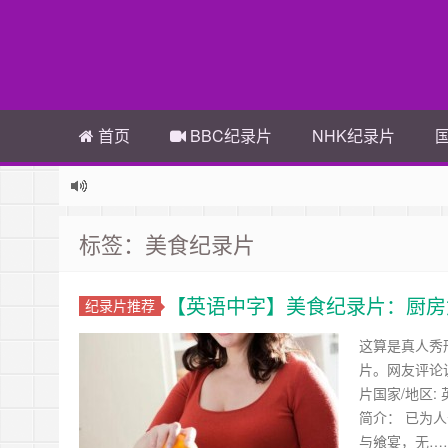
首页
BBC纪录片
NHK纪录片
标签：美食纪录片
【英语中字】美食纪录片：厨房
纪录片推荐
这算是真人秀
片。网友评论
片国家/地区: 英
简介： 已为
与飨宴，无…