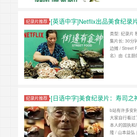
[英语中字]Netflix出品美食纪录片：
纪录片推荐
类型: 纪录片 制
集片长: 30分钟
边摊 / Stre
名）由《主厨
[日语中字]美食纪录片：寿司之神 Jiro 
纪录片推荐
b站有许多安
大家自行看过
本人的固执和严
隆 / 山本益弘 