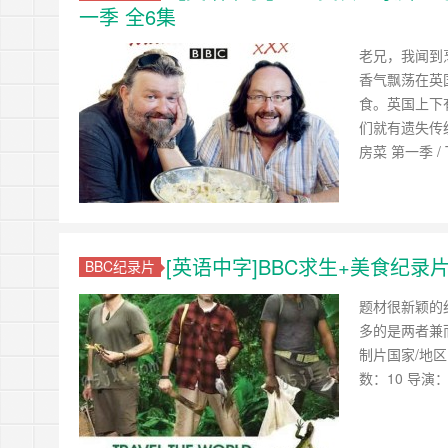
一季 全6集
老兄，我闻到
香气飘荡在英
食。英国上下
们就有遗失传
房菜 第一季 / Th
[英语中字]BBC求生+美食纪录片：
BBC纪录片
题材很新颖的
多的是两者兼而有
制片国家/地区：
数：10 导演：M