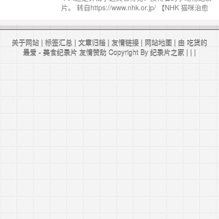
片。 转自https://www.nhk.or.jp/ 【NHK 猫咪治愈
系纪录片 我是猫系列 “竹内熏和四只猫”】 翻译、
时轴：刘真香； 校对：俏俏 播放截图： 高清
720P在线观看地址： ……
继续阅读 »
关于网站
|
标签汇总
|
文章归档
|
友情链接
|
网站地图
| 由 吃货的
最爱 -
美食纪录片
友情赞助 Copyright By
纪录片之家
|
|
|