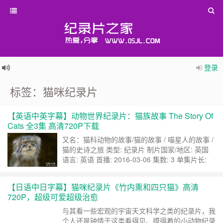
登录
标签：猫咪纪录片
【英语中英字幕】动物世界纪录片：猫族故事 The Story Of
Cats 全3集 高清720P下载
又名：猫科动物的故事/猫的故事 / 喵星人的故事 /
猫的史诗之旅 类型: 纪录片 制片国家/地区: 英国
语言: 英语 首播: 2016-03-06 集数: 3 单集片长:
50分钟 看标题就知道，这个纪录片，不只是讲述
猫咪，而是对猫咪的整个大家庭都做详细的介绍，
【日语中日字幕】猫咪纪录片《竹内熏和四只猫》高清
它们的家庭成员有哪些呢？生活习性有哪些异同
720P，超级可爱超级治愈
呢？ 全3集分集目录及内容简介： 1 喵心狂野：我
们……
继续阅读 »
与其看一些宏观的宇宙天文科学之类的纪录片，我
个人还是钟情于这类看得见、摸得着的小动物纪录