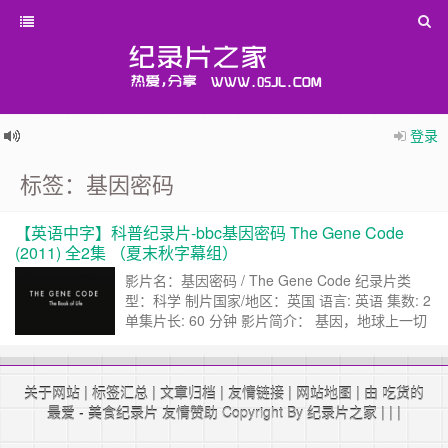
登录
标签：基因密码
【英语中字】科普纪录片-bbc基因密码 The Gene Code
(2011) 全2集 （夏末秋字幕组）
影片名：基因密码 / The Gene Code 纪录片类
型：科学 制片国家/地区：英国 语言: 英语 集数: 2
单集片长: 60 分钟 影片简介： 基因，地球上一切
具细胞结构的生命的共同点和差异点。整部地球生
命史被篆刻在每一种生物的DNA中，生命之书由
DNA密码书写的基因构成。基因造就了我们，我
关于网站
|
标签汇总
|
文章归档
|
友情链接
|
网站地图
| 由 吃货的
们也塑造了基因，基因保存着我们的过去，也预示
最爱 -
美食纪录片
友情赞助 Copyright By
纪录片之家
|
|
|
着我们的将来。……
继续阅读 »