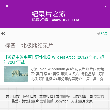
登录
标签：北极熊纪录片
【英语中英字幕】野性北极 Wildest Arctic (2012) 全4集 超
清720P下载
导演: Alan Windemuth 类型: 纪录片 制片国家/地
区: 英国 语言: 英语 集数: 4 又名: 动物星球：野性
北极 野性北极全4集分集内容简介： 第一集：夏
季随着冰雪消融，北冰洋变成了世界上最富饶的渔
场之一，吸引着世界各地的鸟类和其它动物来此觅
食，与自然环境一道构成了这地球最北端的壮丽图
关于网站
|
标签汇总
|
文章归档
|
友情链接
|
网站地图
| 由 吃货的
画。 第二集：泰加林构成了北半球连绵不断的林
最爱 -
美食纪录片
友情赞助 Copyright By
纪录片之家
|
|
|
木带，短暂而……
继续阅读 »