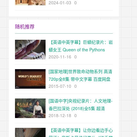
2024-01-03
0
The Ancient World超清1080p下
载
随机推荐
【英语中英字幕】巨蟒纪录片：岩
蟒女王 Queen of the Pythons
2020-11-16
0
(2019) 全1集 超清1080P
[国家地理]世界致命动物系列 高清
720p全8集 带中文字幕 百度网盘
2015-07-10
0
[国语中字]央视纪录片：人文地理-
香巴拉深处 (2018)全5集 超清
2018-12-18
0
1080P下载
【英语中英字幕】让你边看边手心