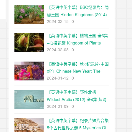
【英语中英字幕】BBC纪录片：隐
秘王国 Hidden Kingdoms (2014)
2024-02-15
0
全3集+电影版 Hidden
Kingdoms+小巨人 1080p下载
【英语中英字幕】植物王国 全3集
+拍摄花絮 Kingdom of Plants
2024-02-08
0
with David Attenborough 高清
720P下载
【英语中英字幕】bbc纪录片-中国
新年 Chinese New Year: The
2024-01-12
0
Biggest Celebration on Earth
(2016)全3集 高清720P下载
【英语中英字幕】野性北极
Wildest Arctic (2012) 全4集 超清
2024-01-09
0
720P下载
【英语中英字幕】纪录片短片合集
5个古代世界之谜 5 Mysteries Of