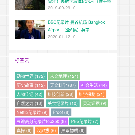
冒汗！奥斯卡最佳纪录片《徒手攀
2019-09-29
0
岩Free Solo 2018》高清BD
BBC纪录片 曼谷机场 Bangkok
Airport （全6集）英字
2020-01-12
0
标签云
动物世界 (172)
人文地理 (124)
历史故事 (112)
天文科学 (87)
社会生活 (44)
人物传记 (42)
科技创新 (28)
科学探秘 (21)
自然之力 (13)
美食纪录片 (10)
灵动证据 (9)
Netflix纪录片 (9)
Proof (8)
豆瓣高分纪录片top250 (8)
PBS纪录片 (7)
真探 (6)
汉尼拔 (6)
黑暗物质 (6)