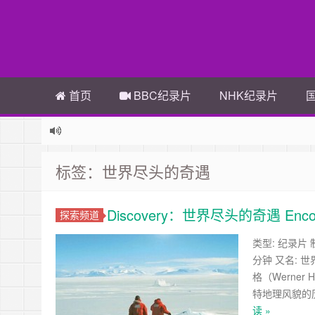
首页
BBC纪录片
NHK纪录片
标签：世界尽头的奇遇
Discovery：世界尽头的奇遇 Encoun
探索频道
类型: 纪录片 制
分钟 又名: 
格（Werne
特地理风貌的
读 »