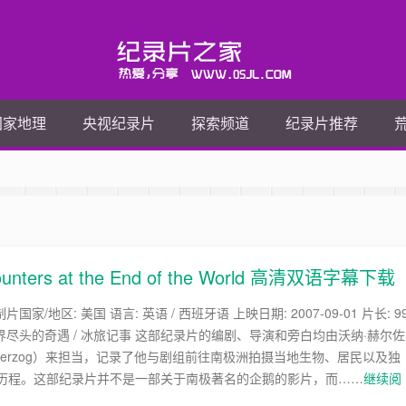
国家地理
央视纪录片
探索频道
纪录片推荐
ters at the End of the World 高清双语字幕下载
片国家/地区: 美国 语言: 英语 / 西班牙语 上映日期: 2007-09-01 片长: 9
世界尽头的奇遇 / 冰旅记事 这部纪录片的编剧、导演和旁白均由沃纳·赫尔佐
r Herzog）来担当，记录了他与剧组前往南极洲拍摄当地生物、居民以及独
历程。这部纪录片并不是一部关于南极著名的企鹅的影片，而……
继续阅